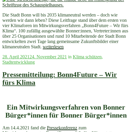
Die Stadt Bonn will bis 2035 klimaneutral werden – doch wie
werden wir dann leben? Diese Leitfrage stand über dem ersten von
vier Klimaforen im Mitwirkungsverfahren „Bonn4Future – Wir fürs
Klima“. 100 zufällig ausgewählte Bonner:innen, Vertreter:innen aus
über 25 Organisationen und rund 10 Mitarbeitende der Stadt Bonn
entwickelten zwei Tage lang gemeinsame Zukunftsbilder einer
„Pressemitteilung:
klimaneutralen Stadt.
weiterlesen
Es
Veröffentlicht
28. April 2021
24. November 2021
in
Klima schützen
,
ist
am
Stadtentwicklung
2035!
Erstes
Bonner
Pressemitteilung: Bonn4Future – Wir
Klimaforum
fürs Klima
entwickelt
Zukunftsbilder
für
eine
klimaneutrale
Ein Mitwirkungsverfahren von Bonner
Stadt“
Bürger*innen für Bonner Bürger*innen
Am 14.4.2021 fand die
Pressekonferenz
zum