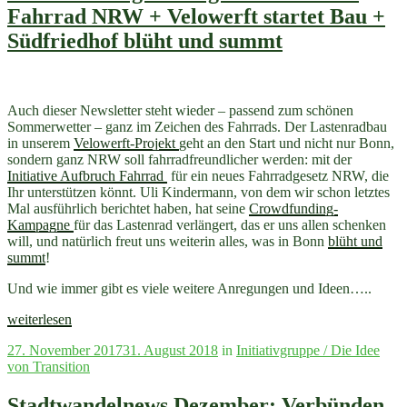
Stadtwandelnews
Fahrrad NRW + Velowerft startet Bau +
September“
Südfriedhof blüht und summt
Auch dieser Newsletter steht wieder – passend zum schönen
Sommerwetter – ganz im Zeichen des Fahrrads. Der Lastenradbau
in unserem
Velowerft-Projekt
geht an den Start und nicht nur Bonn,
sondern ganz NRW soll fahrradfreundlicher werden: mit der
Initiative Aufbruch Fahrrad
für ein neues Fahrradgesetz NRW, die
Ihr unterstützen könnt. Uli Kindermann, von dem wir schon letztes
Mal ausführlich berichtet haben, hat seine
Crowdfunding-
Kampagne
für das Lastenrad verlängert, das er uns allen schenken
will, und natürlich freut uns weiterin alles, was in Bonn
blüht und
summt
!
Und wie immer gibt es viele weitere Anregungen und Ideen…..
„Stadtwandelnews
weiterlesen
Juli
Veröffentlicht
27. November 2017
31. August 2018
in
Initiativgruppe / Die Idee
2018
am
von Transition
+
Kaffeefahrt-
Crowdfunding
Stadtwandelnews Dezember: Verbünden,