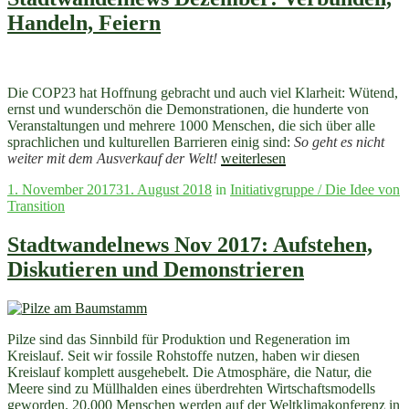
verlängert
Handeln, Feiern
+
Aufbruch
Fahrrad
NRW
+
Die COP23 hat Hoffnung gebracht und auch viel Klarheit: Wütend,
Velowerft
ernst und wunderschön die Demonstrationen, die hunderte von
startet
Veranstaltungen und mehrere 1000 Menschen, die sich über alle
Bau
sprachlichen und kulturellen Barrieren einig sind:
So geht es nicht
„Stadtwandelnews
+
weiter mit dem Ausverkauf der Welt!
weiterlesen
Dezember:
Südfriedhof
Veröffentlicht
1. November 2017
31. August 2018
in
Initiativgruppe / Die Idee von
Verbünden,
blüht
am
Transition
Handeln,
und
Feiern“
summt“
Stadtwandelnews Nov 2017: Aufstehen,
Diskutieren und Demonstrieren
Pilze sind das Sinnbild für Produktion und Regeneration im
Kreislauf. Seit wir fossile Rohstoffe nutzen, haben wir diesen
Kreislauf komplett ausgehebelt. Die Atmosphäre, die Natur, die
Meere sind zu Müllhalden eines überdrehten Wirtschaftsmodells
geworden. 20.000 Menschen werden auf der Weltklimakonferenz in