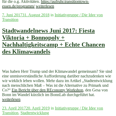
für die o.g. Aktivitäten.
https://aufruhr.transitiontown-
„Stadtwandelnews
essen.de/programm/
weiterlesen
Sept
Veröffentlicht
7. Juni 2017
31. August 2018
in
Initiativgruppe / Die Idee von
2017:
am
Transition
Viktoria
bleibt
Viertel!
Stadtwandelnews Juni 2017: Fiesta
Video
Viktoria + Bonnopoly +
+
Diskussionen
Nachhaltigkeitscamp + Echte Chancen
+
des Klimawandels
Aktionen
und
mehr“
Was haben Herr Trump und der Klimawandel gemeinsam? Sie sind
eine unmissverständliche Aufforderung darüber nachzudenken wie
wir wirklich leben wollen. Mehr dazu im Artikel „Stadtentwicklung
nach menschlichen Maß – Was ist die Alternative zu Primark und
Co?“
Ein Bericht über den REconomy Workshop
, den Gesa von
„Stadtwande
Bonn im Wandel kürzlich im BonnLab durchgeführt hat.
Juni
weiterlesen
2017:
Veröffentlicht
23. April 2017
20. April 2019
in
Initiativgruppe / Die Idee von
Fiesta
am
Transition
,
Stadtentwicklung
Viktoria