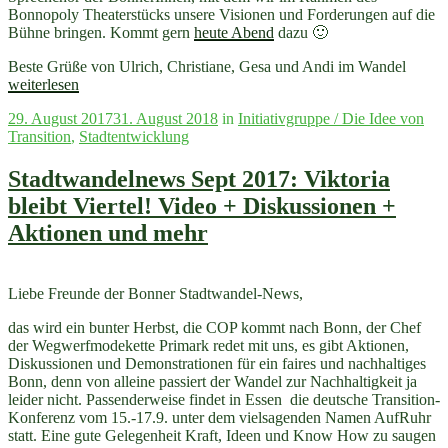
Bonnopoly Theaterstücks unsere Visionen und Forderungen auf die
Bühne bringen. Kommt gern
heute Abend
dazu 🙂
„Stad
Beste Grüße von Ulrich, Christiane, Gesa und Andi im Wandel
Okt.
weiterlesen
2017:
Veröffentlicht
29. August 2017
31. August 2018
in
Initiativgruppe / Die Idee von
Endspu
am
Transition
,
Stadtentwicklung
Viktori
/
Wirtsc
Stadtwandelnews Sept 2017: Viktoria
ohne
bleibt Viertel! Video + Diskussionen +
Wachs
/
Aktionen und mehr
Strand
in
der
Liebe Freunde der Bonner Stadtwandel-News,
Stadt
/
das wird ein bunter Herbst, die COP kommt nach Bonn, der Chef
Bonne
der Wegwerfmodekette Primark redet mit uns, es gibt Aktionen,
VeloWe
Diskussionen und Demonstrationen für ein faires und nachhaltiges
/
Bonn, denn von alleine passiert der Wandel zur Nachhaltigkeit ja
25
leider nicht. Passenderweise findet in Essen die deutsche Transition-
Jahre
Konferenz vom 15.-17.9. unter dem vielsagenden Namen AufRuhr
Critica
statt. Eine gute Gelegenheit Kraft, Ideen und Know How zu saugen
Mass“