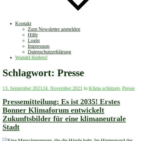
Kontakt
Zum Newsletter anmelden
Hilfe
Login
Impressum
Datenschutzerklärung
Wandel fördern!
Schlagwort:
Presse
Veröffentlicht
13. September 2021
24. November 2021
in
Klima schützen
,
Presse
am
Pressemitteilung: Es ist 2035! Erstes
Bonner Klimaforum entwickelt
Zukunftsbilder für eine klimaneutrale
Stadt