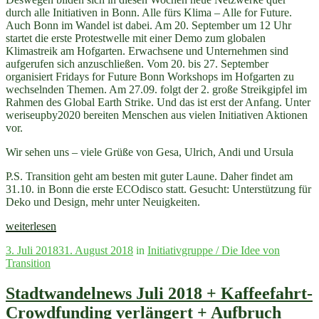
durch alle Initiativen in Bonn. Alle fürs Klima – Alle for Future.
Auch Bonn im Wandel ist dabei. Am 20. September um 12 Uhr
startet die erste Protestwelle mit einer Demo zum globalen
Klimastreik am Hofgarten. Erwachsene und Unternehmen sind
aufgerufen sich anzuschließen. Vom 20. bis 27. September
organisiert Fridays for Future Bonn Workshops im Hofgarten zu
wechselnden Themen. Am 27.09. folgt der 2. große Streikgipfel im
Rahmen des Global Earth Strike. Und das ist erst der Anfang. Unter
weriseupby2020 bereiten Menschen aus vielen Initiativen Aktionen
vor.
Wir sehen uns – viele Grüße von Gesa, Ulrich, Andi und Ursula
P.S. Transition geht am besten mit guter Laune. Daher findet am
31.10. in Bonn die erste ECOdisco statt. Gesucht: Unterstützung für
Deko und Design, mehr unter Neuigkeiten.
„#AllefürsKlima
weiterlesen
–
Veröffentlicht
3. Juli 2018
31. August 2018
in
Initiativgruppe / Die Idee von
Alle
am
Transition
for
Future
–
Stadtwandelnews Juli 2018 + Kaffeefahrt-
Jetzt
Crowdfunding verlängert + Aufbruch
–