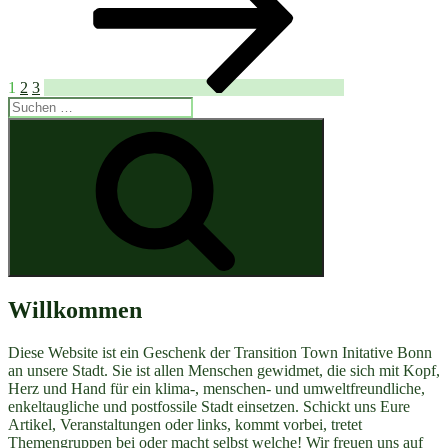
Beiträge
+
Gedenktag
Rana
Plaza
+
1
2
3
Landtagswahl
Suchen
+
nach:
Suchen
Tiefenökologie“
Willkommen
Diese Website ist ein Geschenk der Transition Town Initative Bonn
an unsere Stadt. Sie ist allen Menschen gewidmet, die sich mit Kopf,
Herz und Hand für ein klima-, menschen- und umweltfreundliche,
enkeltaugliche und postfossile Stadt einsetzen. Schickt uns Eure
Artikel, Veranstaltungen oder links, kommt vorbei, tretet
Themengruppen bei oder macht selbst welche! Wir freuen uns auf