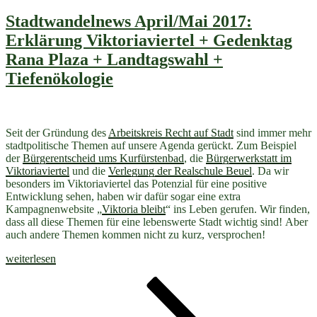
+
Bonnopoly
Stadtwandelnews April/Mai 2017:
+
Erklärung Viktoriaviertel + Gedenktag
Nachhaltigk
+
Rana Plaza + Landtagswahl +
Echte
Tiefenökologie
Chancen
des
Klimawandel
Seit der Gründung des
Arbeitskreis Recht auf Stadt
sind immer mehr
stadtpolitische Themen auf unsere Agenda gerückt. Zum Beispiel
der
Bürgerentscheid ums Kurfürstenbad
, die
Bürgerwerkstatt im
Viktoriaviertel
und die
Verlegung der Realschule Beuel
. Da wir
besonders im Viktoriaviertel das Potenzial für eine positive
Entwicklung sehen, haben wir dafür sogar eine extra
Kampagnenwebsite „
Viktoria bleibt
“ ins Leben gerufen. Wir finden,
dass all diese Themen für eine lebenswerte Stadt wichtig sind! Aber
auch andere Themen kommen nicht zu kurz, versprochen!
„Stadtwandelnews
weiterlesen
April/Mai
Seitennummerierung
Seite
Seite
Seite
Nächste
2017:
Seite
Erklärung
der
Viktoriaviertel