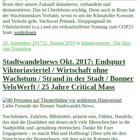
Bonn über unsere Zukunft diskutieren, verhandeln und
demonstrieren. Das ist Überlebens-wichtig. Denn auch in Bonn hat
der Wachstumskurs Vorfahrt, wenn es um die Klimakiller Konsum
und Verkehr geht. Stichwort Primark, Shoppingmall im
Viktoriaviertel (s.u.) und ein verkaufsoffener Sonntag zum COP23
„Stadtwandelnews
Start.
weiterlesen
Nov
Veröffentlicht
29. September 2017
31. August 2018
in
Initiativgruppe / Die Idee
2017:
am
von Transition
Aufstehen,
Diskutieren
und
Stadtwandelnews Okt. 2017: Endspurt
Demonstrieren“
Viktoriaviertel / Wirtschaft ohne
Wachstum / Strand in der Stadt / Bonner
VeloWerft / 25 Jahre Critical Mass
Liebe Freunde der Bonner Stadtwandel-News,
Nachdenken, Zuhören, Mitstreiten, präsent sein, Fühlen, Handeln,
das sind die Qualitäten mit denen sich viele Menschen hier in die
Stadtpolitik und -gestaltung einmischen. Danke für Euer
Engagement – es macht Mut und Hoffnung! Oben seht ihr den
Sprechchor der BonnerInnen, mit dem wir im Rahmen des