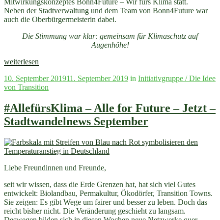
Mitwirkungskonzeptes Bonn4Future – Wir fürs Klima statt.
Neben der Stadtverwaltung und dem Team von Bonn4Future war
auch die Oberbürgermeisterin dabei.
Die Stimmung war klar: gemeinsam für Klimaschutz auf
Augenhöhe!
„Pressemitteilung:
weiterlesen
Bonn4Future
Veröffentlicht
10. September 2019
11. September 2019
in
Initiativgruppe / Die Idee
–
am
von Transition
Wir
fürs
Klima“
#AllefürsKlima – Alle for Future – Jetzt –
Stadtwandelnews September
Liebe Freundinnen und Freunde,
seit wir wissen, dass die Erde Grenzen hat, hat sich viel Gutes
entwickelt: Biolandbau, Permakultur, Ökodörfer, Transition Towns.
Sie zeigen: Es gibt Wege um fairer und besser zu leben. Doch das
reicht bisher nicht. Die Veränderung geschieht zu langsam.
Deswegen bilden sich in diesen Wochen neue Netzwerke quer