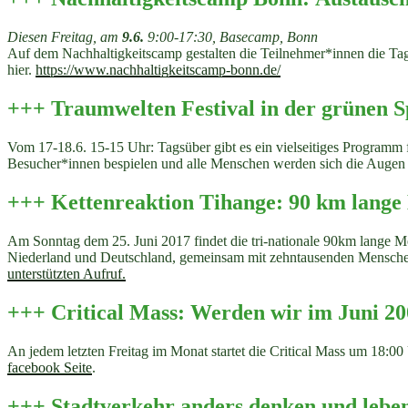
Diesen Freitag, am
9.6.
9:00-17:30, Basecamp, Bonn
Auf dem Nachhaltigkeitscamp gestalten die Teilnehmer*innen die Ta
hier.
https://www.nachhaltigkeitscamp-bonn.de/
+++ Traumwelten Festival in der grünen S
Vom 17-18.6. 15-15 Uhr: Tagsüber gibt es ein vielseitiges Progr
amm f
Besucher*innen bespielen und alle Menschen werden sich die Augen
+++ Kettenreaktion Tihange: 90 km lange
Am Sonntag dem 25. Juni 2017 findet die tri-nationale 90km lange Men
Niederland und Deutschland, gemeinsam mit zehntausenden Mensche
unterstützten Aufruf.
+++ Critical Mass: Werden wir im Juni 2
An jedem letzten Freitag im Monat startet die Critical Mass um 18:00
facebook Seite
.
+++ Stadtverkehr anders denken und lebe