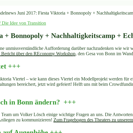
delnews Juni 2017: Fiesta Viktoria + Bonnopoly + Nachhaltigkeitsc
 / Die Idee von Transition
ria + Bonnopoly + Nachhaltigkeitscamp + E
e unmissverständliche Aufforderung darüber nachzudenken wie wir wir
 Bericht über den REconomy Workshop
, den Gesa von Bonn im Wande
tet +++
ktoria Viertel – wie kann dieses Viertel ein Modellprojekt werden für e
taltungen bereichert, jetzt wird gefeiert! Helft uns mit beim Crowdfundi
ich in Bonn ändern? +++
Team um Volker Lösch einige wichtige Fragen an uns. Die Antworten 
 Anliegen zu kommunizieren!
Zum Fragebogen des Theaters zu unserem 
h auf Augenhöhe +++