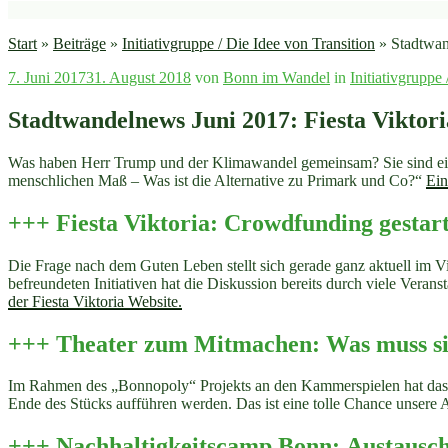
Start
»
Beiträge
»
Initiativgruppe / Die Idee von Transition
»
Stadtwan
Veröffentlicht
7. Juni 2017
31. August 2018
von
Bonn im Wandel
in
Initiativgruppe
am
Stadtwandelnews Juni 2017: Fiesta Vikto
Was haben Herr Trump und der Klimawandel gemeinsam? Sie sind ein
menschlichen Maß – Was ist die Alternative zu Primark und Co?“
Ein
+++ Fiesta Viktoria: Crowdfunding gestar
Die Frage nach dem Guten Leben stellt sich gerade ganz aktuell im Vi
befreundeten Initiativen hat die Diskussion bereits durch viele Verans
der Fiesta Viktoria Website.
+++ Theater zum Mitmachen: Was muss s
Im Rahmen des „Bonnopoly“ Projekts an den Kammerspielen hat das 
Ende des Stücks aufführen werden. Das ist eine tolle Chance unsere
+++ Nachhaltigkeitscamp Bonn: Austausc