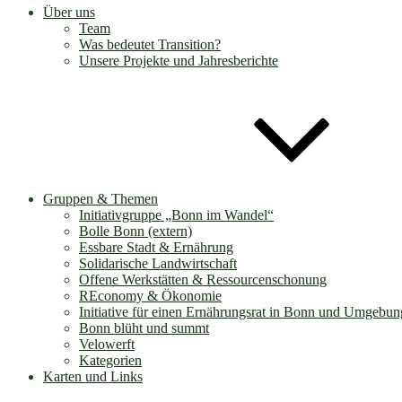
Über uns
Team
Was bedeutet Transition?
Unsere Projekte und Jahresberichte
Gruppen & Themen
Initiativgruppe „Bonn im Wandel“
Bolle Bonn (extern)
Essbare Stadt & Ernährung
Solidarische Landwirtschaft
Offene Werkstätten & Ressourcenschonung
REconomy & Ökonomie
Initiative für einen Ernährungsrat in Bonn und Umgebun
Bonn blüht und summt
Velowerft
Kategorien
Karten und Links