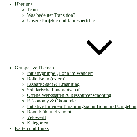
Über uns
Team
Was bedeutet Transition?
Unsere Projekte und Jahresberichte
Gruppen & Themen
Initiativgruppe „Bonn im Wandel“
Bolle Bonn (extern)
Essbare Stadt & Ernährung
Solidarische Landwirtschaft
Offene Werkstätten & Ressourcenschonung
REconomy & Ökonomie
Initiative für einen Ernährungsrat in Bonn und Umgebun
Bonn blüht und summt
Velowerft
Kategorien
Karten und Links