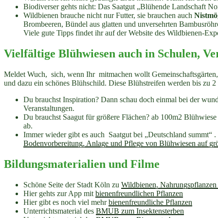
Biodiverser gehts nicht: Das Saatgut „Blühende Landschaft Nor
Wildbienen brauche nicht nur Futter, sie brauchen auch
Nistmö
Brombeeren, Bündel aus glatten und unversehrten Bambusröhrc
Viele gute Tipps findet ihr auf der Website des Wildbienen-Exp
Vielfältige Blühwiesen auch in Schulen, Ve
Meldet Wuch, sich, wenn Ihr mitmachen wollt Gemeinschaftsgärten, 
und dazu ein schönes Blühschild. Diese Blühstreifen werden bis zu 2
Du brauchst Inspiration? Dann schau doch einmal bei der wun
Veranstaltungen.
Du brauchst Saagut für größere Flächen? ab 100m2 Blühwiese 
ab.
Immer wieder gibt es auch Saatgut bei
„Deutschland summt“ . V
Bodenvorbereitung, Anlage und Pflege von Blühwiesen auf gr
Bildungsmaterialien und Filme
Schöne Seite der Stadt Köln zu
Wildbienen, Nahrungspflanzen 
Hier gehts zur App mit
bienenfreundlichen Pflanzen
Hier gibt es noch viel mehr
bienenfreundliche Pflanzen
Unterrichtsmaterial des
BMUB zum Insektensterben