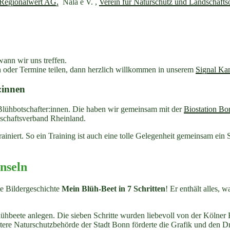
Regionalwert AG,
Nala e V. ,
Verein für Naturschutz und Landschafts
ann wir uns treffen.
en oder Termine teilen, dann herzlich willkommen in unserem
Signal Kan
:innen
Blühbotschafter:innen. Die haben wir gemeinsam mit der
Biostation Bo
chaftsverband Rheinland.
iniert. So ein Training ist auch eine tolle Gelegenheit gemeinsam ein 
inseln
te Bildergeschichte
Mein Blüh-Beet in 7 Schritten
! Er enthält alles,
eete anlegen. Die sieben Schritte wurden liebevoll von der Kölner Kin
tere Naturschutzbehörde der Stadt Bonn förderte die Grafik und den Dr