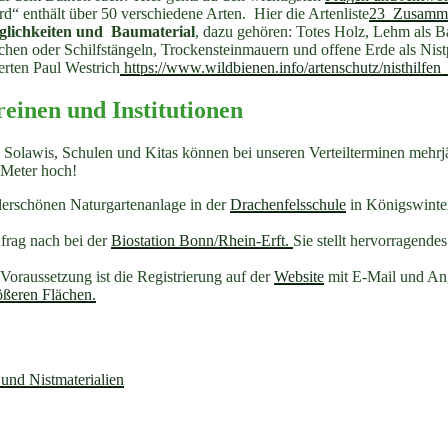
d“ enthält über 50 verschiedene Arten. Hier die Artenliste
23_Zusamme
glichkeiten und Baumaterial
, dazu gehören: Totes Holz, Lehm als 
hen oder Schilfstängeln, Trockensteinmauern und offene Erde als Nis
erten Paul Westrich
https://www.wildbienen.info/artenschutz/nisthilfen
reinen und Institutionen
Solawis, Schulen und Kitas können bei unseren Verteilterminen mehrj
 Meter hoch!
derschönen Naturgartenanlage in der
Drachenfelsschule
in Königswinte
frag nach bei der
Biostation Bonn/Rhein-Erft.
Sie stellt hervorragende
oraussetzung ist die Registrierung auf der
Website
mit E-Mail und An
ößeren Flächen.
und Nistmaterialien