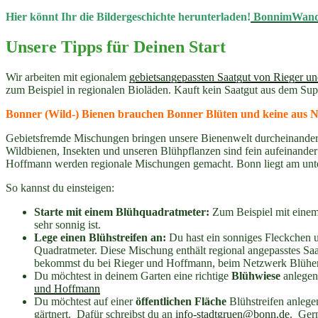
Hier könnt Ihr die Bildergeschichte herunterladen!
BonnimWande
Unsere Tipps für Deinen Start
Wir arbeiten mit egionalem
gebietsangepassten Saatgut von Rieger 
zum Beispiel in regionalen Bioläden. Kauft kein Saatgut aus dem S
Bonner (Wild-) Bienen brauchen Bonner Blüten und keine aus N
Gebietsfremde Mischungen bringen unsere Bienenwelt durcheinander.. 
Wildbienen, Insekten und unseren Blühpflanzen sind fein aufeinander 
Hoffmann werden regionale Mischungen gemacht. Bonn liegt am unte
So kannst du einsteigen:
Starte mit einem Blühquadratmeter:
Zum Beispiel mit ein
sehr sonnig ist.
Lege einen Blühstreifen an:
Du hast ein sonniges Fleckchen u
Quadratmeter. Diese Mischung enthält regional angepasstes Saa
bekommst du bei Rieger und Hoffmann, beim Netzwerk Blühend
Du möchtest in deinem Garten eine richtige
Blühwiese
anlegen?
und Hoffmann
Du möchtest auf einer
öffentlichen Fläche
Blühstreifen anlege
gärtnert. Dafür schreibst du an
info-stadtgruen@bonn.de
. Ger