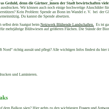
was Geduld, denn die Gärtner_innen der Stadt bewirtschaften viele
 ausdrucken. Wir können auch noch einige hochwertige Aluschilder fü
 unterstützen? Kein Problem: Spende an Bonn im Wandel e. V. bei d
innützig. Du kannst die Spende absetzen.
h selbst dein Saatgut beim
Netzwerk Blühende Landschaften.
Es ist ga
für mehrjährige Blühwiesen auf größeren Flächen. Die Stände der Biost
ord“ richtig aussät und pflegt? Alle wichtigen Infos findest du hier i
drucken und Laminieren.
eaks
f dem Balkon säen? Hier gehts zu den wichtigsten
Fragen und Antwor