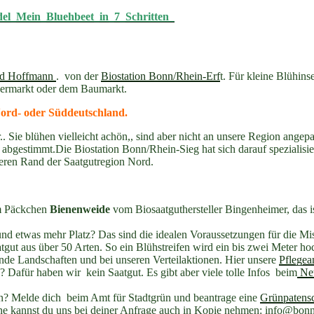
l_Mein_Bluehbeet_in_7_Schritten
und Hoffmann
. von der
Biostation Bonn/Rhein-Erf
t. Für kleine Blühin
upermarkt oder dem Baumarkt.
ord- oder Süddeutschland.
Sie blühen vielleicht achön,, sind aber nicht an unsere Region angep
abgestimmt.Die Biostation Bonn/Rhein-Sieg hat sich darauf spezialisie
ren Rand der Saatgutregion Nord.
em Päckchen
Bienenweide
vom Biosaatguthersteller Bingenheimer, das i
nd etwas mehr Platz? Das sind die idealen Voraussetzungen für die M
tgut aus über 50 Arten. So ein Blühstreifen wird ein bis zwei Meter h
e Landschaften und bei unseren Verteilaktionen. Hier unsere
Pflegea
 Dafür haben wir kein Saatgut. Es gibt aber viele tolle Infos beim
Net
n? Melde dich beim Amt für Stadtgrün und beantrage eine
Grünpatensc
ne kannst du uns bei deiner Anfrage auch in Kopie nehmen: info@bonns