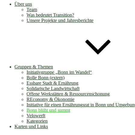
Über uns
Team
Was bedeutet Transition?
Unsere Projekte und Jahresberichte
Gruppen & Themen
Initiativgruppe „Bonn im Wandel“
Bolle Bonn (extern)
Essbare Stadt & Ernährung
Solidarische Landwirtschaft
Offene Werkstätten & Ressourcenschonung
REconomy & Ökonomie
Initiative für einen Ernährungsrat in Bonn und Umgebun
Bonn blüht und summt
Velowerft
Kategorien
Karten und Links