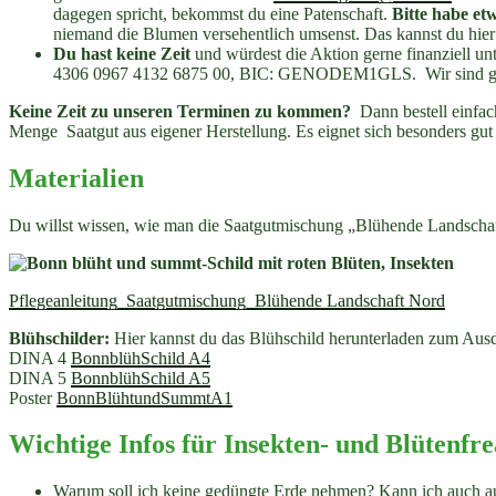
dagegen spricht, bekommst du eine Patenschaft.
Bitte habe et
niemand die Blumen versehentlich umsenst. Das kannst du hier
Du hast keine Zeit
und würdest die Aktion gerne finanziell
4306 0967 4132 6875 00, BIC: GENODEM1GLS. Wir sind geme
Keine Zeit zu unseren Terminen zu kommen?
Dann bestell einfac
Menge Saatgut aus eigener Herstellung. Es eignet sich besonders gut 
Materialien
Du willst wissen, wie man die Saatgutmischung „Blühende Landschaft N
Pflegeanleitung_Saatgutmischung_Blühende Landschaft Nord
Blühschilder:
Hier kannst du das Blühschild herunterladen zum Aus
DINA 4
BonnblühSchild A4
DINA 5
BonnblühSchild A5
Poster
BonnBlühtundSummtA1
Wichtige Infos für Insekten- und Blütenfr
Warum soll ich keine gedüngte Erde nehmen? Kann ich auch au