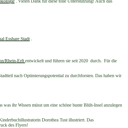
ökologie
. Vielen Dank für diese tolle Unterstützung! Auch das
al Essbare Stadt
.
nn/Rhein-Erft
entwickelt und führen sie seit 2020 durch. Für die
Stadtteil nach Optimierungspotential zu durchforsten. Das haben wir
 was was ihr Wissen müsst um eine schöne bunte Blüh-Insel anzulegen
derbuchillustratorin Dorothea Tust illustriert. Das
uck des Flyers!