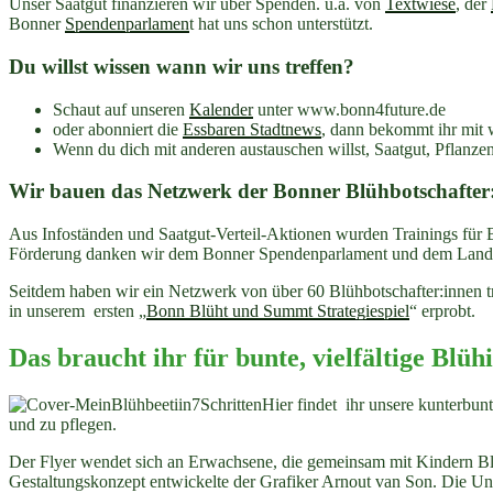
Unser Saatgut finanzieren wir über Spenden. u.a. von
Textwiese
, der
Bonner
Spendenparlamen
t hat uns schon unterstützt.
Du willst wissen wann wir uns treffen?
Schaut auf unseren
Kalender
unter www.bonn4future.de
oder abonniert die
Essbaren Stadtnews
, dann bekommt ihr mit w
Wenn du dich mit anderen austauschen willst, Saatgut, Pflanz
Wir bauen das Netzwerk der Bonner Blühbotschafter
Aus Infoständen und Saatgut-Verteil-Aktionen wurden Trainings für 
Förderung danken wir dem Bonner Spendenparlament und dem Lands
Seitdem haben wir ein Netzwerk von über 60 Blühbotschafter:innen tra
in unserem ersten „
Bonn Blüht und Summt Strategiespiel
“ erprobt.
Das braucht ihr für bunte, vielfältige Blüh
Hier findet ihr unsere kunterbun
und zu pflegen.
Der Flyer wendet sich an Erwachsene, die gemeinsam mit Kindern Blühb
Gestaltungskonzept entwickelte der Grafiker Arnout van Son. Die Un