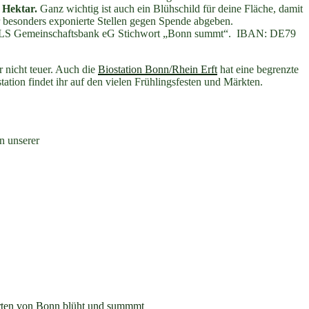
 Hektar.
Ganz wichtig ist auch ein Blühschild für deine Fläche, damit
r besonders exponierte Stellen gegen Spende abgeben.
er GLS Gemeinschaftsbank eG Stichwort „Bonn summt“. IBAN: DE79
r nicht teuer. Auch die
Biostation Bonn/Rhein Erft
hat eine begrenzte
ation findet ihr auf den vielen Frühlingsfesten und Märkten.
n unserer
ten von Bonn blüht und summmt