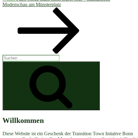
Beitrag
Modenschau am Münsterplatz
Suchen
nach:
Suchen
Willkommen
Diese Website ist ein Geschenk der Transition Town Initative Bonn