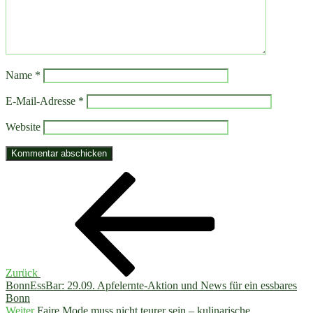
Name
*
E-Mail-Adresse
*
Website
Beitragsnavigation
Vorheriger
Beitrag
Zurück
BonnEssBar: 29.09. Apfelernte-Aktion und News für ein essbares
Bonn
Nächster
Weiter
Faire Mode muss nicht teurer sein – kulinarische