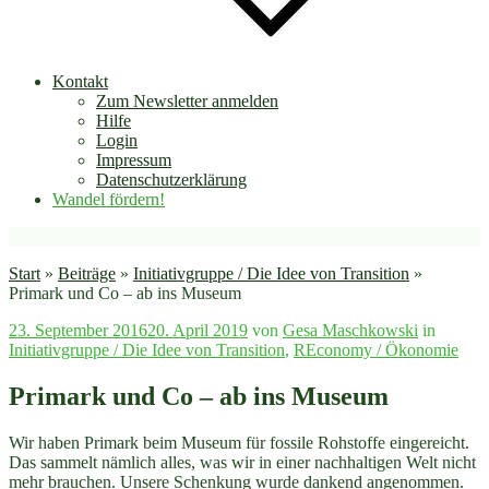
Kontakt
Zum Newsletter anmelden
Hilfe
Login
Impressum
Datenschutzerklärung
Wandel fördern!
Start
»
Beiträge
»
Initiativgruppe / Die Idee von Transition
»
Primark und Co – ab ins Museum
Veröffentlicht
23. September 2016
20. April 2019
von
Gesa Maschkowski
in
am
Initiativgruppe / Die Idee von Transition
,
REconomy / Ökonomie
Primark und Co – ab ins Museum
Wir haben Primark beim Museum für fossile Rohstoffe eingereicht.
Das sammelt nämlich alles, was wir in einer nachhaltigen Welt nicht
mehr brauchen. Unsere Schenkung wurde dankend angenommen.