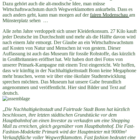
Dazu gehört auch die alt-modische Idee, man müsse
Wirtschaftswachstum durch Wegwerklamotten ankurbeln. Dass es
auch anders geht, kann man morgen auf der
fairen Modenschau
am
Münsterplatz sehen …
Alle zehn Jahre verdoppelt sich unser Kleiderkonsum. 27 Kilo kauft
jeder Deutsche im Durchschnitt und mehr als die Hälfte davon wird
nach einem Jahr entsorgt. Der Glaube an ein Wirtschaftswachstum
auf Kosten von Natur und Menschen ist von gestern. Dieser
Auffassung ist auch das Museum für fossile Rohstoffe, das kürzlich
in Großbritannien eröffnet hat. Wir haben dort drei Fotos von
unserer Primark-Kampagne mit einem Text eingereicht. Wir hoffen,
dass wir künftig in der Nachhaltigkeitsstadt Bonn keine Megaphone
mehr brauchen, wenn wir über eine ökofaire Stadtentwicklung
sprechen möchten. Das Museum hat unsere Gabe freundlich
angenommen und veröffentlicht. Hier sind Bilder und Text auf
deutsch.
„
Die Nachhaltigkeitsstadt und Fairtrade Stadt Bonn hat kürzlich
beschlossen, ihre letzten städtischen Grundstücke vor dem
Hauptbahnhof an einen Investor zu verkaufen um eine Shopping
Mall zu erreichen, gleich gegenüber vom Hauptbahnhof. Die Fast-
Fashion-Modekette Primark wird der Hauptmieter mit
9000m²
Verkaufsfläche voller Wegwerfklamotten. Fast fashion bedeutet eine