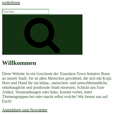
Juni
weiterlesen
2017:
Suchen
Fiesta
nach:
Viktoria
Suchen
+
Bonnopoly
+
Nachhaltigk
+
Echte
Chancen
des
Klimawandel
Willkommen
Diese Website ist ein Geschenk der Transition Town Initative Bonn
an unsere Stadt. Sie ist allen Menschen gewidmet, die sich mit Kopf,
Herz und Hand für ein klima-, menschen- und umweltfreundliche,
enkeltaugliche und postfossile Stadt einsetzen. Schickt uns Eure
Artikel, Veranstaltungen oder links, kommt vorbei, tretet
Themengruppen bei oder macht selbst welche! Wir freuen uns auf
Euch!
Anmeldung zum Newsletter