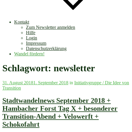
Kontakt
Zum Newsletter anmelden
Hilfe
Login
Impressum
Datenschutzerklärung
Wandel fördern!
Schlagwort:
newsletter
Veröffentlicht
31. August 2018
1. September 2018
in
Initiativgruppe / Die Idee von
am
Transition
Stadtwandelnews September 2018 +
Hambacher Forst Tag X + besonderer
Transition-Abend + Velowerft +
Schokofahrt