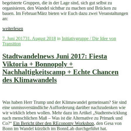
begeisterte Gruppen, die in der Lage sind, sich gut selbst zu
organisieren, den Wandel sichtbar zu machen und Brücken zu
bauen. Im Februar/März bieten wir Euch dazu zwei Veranstaltungen
an:
„Stadtwandelnews
weiterlesen
Februar
Veröffentlicht
7. Juni 2017
31. August 2018
in
Initiativgruppe / Die Idee von
–
am
Transition
Transition
Abend
+
Stadtwandelnews Juni 2017: Fiesta
Bonn
Viktoria + Bonnopoly +
blüht
und
Nachhaltigkeitscamp + Echte Chancen
summt
des Klimawandels
+
Recht
auf
Stadt
+
Was haben Herr Trump und der Klimawandel gemeinsam? Sie sind
Neuigkeiten“
eine unmissverständliche Aufforderung darüber nachzudenken wie
wir wirklich leben wollen. Mehr dazu im Artikel „Stadtentwicklung
nach menschlichen Maß – Was ist die Alternative zu Primark und
Co?“
Ein Bericht über den REconomy Workshop
, den Gesa von
„Stadtwande
Bonn im Wandel kürzlich im BonnLab durchgeführt hat.