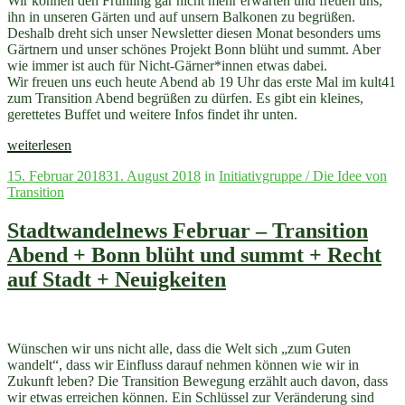
Wir können den Frühling gar nicht mehr erwarten und freuen uns,
ihn in unseren Gärten und auf unsern Balkonen zu begrüßen.
Deshalb dreht sich unser Newsletter diesen Monat besonders ums
Gärtnern und unser schönes Projekt Bonn blüht und summt. Aber
wie immer ist auch für Nicht-Gärner*innen etwas dabei.
Wir freuen uns euch heute Abend ab 19 Uhr das erste Mal im kult41
zum Transition Abend begrüßen zu dürfen. Es gibt ein kleines,
gerettetes Buffet und weitere Infos findet ihr unten.
„Stadtwandelnews
weiterlesen
März:
Veröffentlicht
15. Februar 2018
31. August 2018
in
Initiativgruppe / Die Idee von
HEUTE
am
Transition
Transition
Abend
im
Stadtwandelnews Februar – Transition
kult41
Abend + Bonn blüht und summt + Recht
+
weitere
auf Stadt + Neuigkeiten
Termine“
Wünschen wir uns nicht alle, dass die Welt sich „zum Guten
wandelt“, dass wir Einfluss darauf nehmen können wie wir in
Zukunft leben? Die Transition Bewegung erzählt auch davon, dass
wir etwas erreichen können. Ein Schlüssel zur Veränderung sind