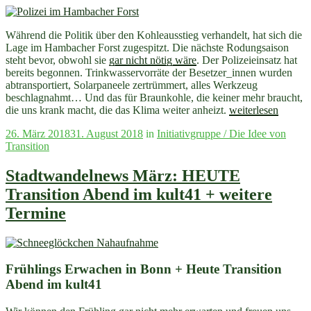
Während die Politik über den Kohleausstieg verhandelt
,
hat sich die
Lage im Hambacher Forst zugespitzt. Die
nächste
Rodungsaison
steht bevor, obwohl sie
gar nicht nötig wäre
.
Der Polizeieinsatz hat
bereits begonnen. Trinkwasservorräte der Besetzer_innen wurden
abtransportiert, Solarpaneele zertrümmert, alles Werkzeug
beschlagnahmt… Und das für Braunkohle, die keiner mehr braucht,
„Stadtwandelnews
die uns krank macht, die das Klima weiter anheizt.
weiterlesen
September
Veröffentlicht
26. März 2018
31. August 2018
in
Initiativgruppe / Die Idee von
2018
am
Transition
+
Hambacher
Forst
Stadtwandelnews März: HEUTE
Tag
Transition Abend im kult41 + weitere
X
+
Termine
besonderer
Transition-
Abend
+
Frühlings Erwachen in Bonn + Heute Transition
Velowerft
Abend im kult41
+
Schokofahrt“