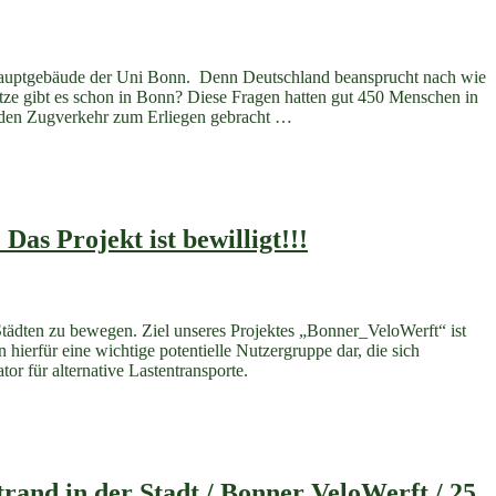
Lebens
–
wie
gehts
 Hauptgebäude der Uni Bonn. Denn Deutschland beansprucht nach wie
–
e gibt es schon in Bonn? Diese Fragen hatten gut 450 Menschen in
auch
te den Zugverkehr zum Erliegen gebracht …
hier
in
Bonn?“
s Projekt ist bewilligt!!!
tädten zu bewegen. Ziel unseres Projektes „Bonner_VeloWerft“ ist
hierfür eine wichtige potentielle Nutzergruppe dar, die sich
or für alternative Lastentransporte.
rand in der Stadt / Bonner VeloWerft / 25