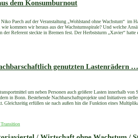
 aus dem Konsumburnout
sagte Niko Paech auf der Veranstaltung „Wohlstand ohne Wachstum“ im
 wie kommen wir heraus aus der Wachstumsspirale? Und welche Ansätz
enn der Referent steckte in Bremen fest. Der Herbststurm „Xavier“ hat
hbarschaftlich genutzten Lastenrädern … Da
ransportmittel um neben Personen auch größere Lasten innerhalb von S
rn in Bonn. Bestehende Nachbarschaftsprojekte und Initiativen stellen 
 Gleichzeitig erfüllen sie nach außen hin die Funktion eines Multiplikat
 Transition
riaviertel / Wirtschaft ohne Wachstum / St