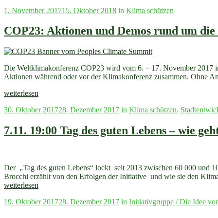
Nov
Veröffentlicht
1. November 2017
15. Oktober 2018
in
Klima schützen
2017:
am
Aufstehen,
Diskutieren
COP23: Aktionen und Demos rund um die W
und
Demonstrieren“
Die Weltklimakonferenz COP23 wird vom 6. – 17. November 2017 
Aktionen während oder vor der Klimakonferenz zusammen. Ohne Ansp
„COP23:
weiterlesen
Aktionen
Veröffentlicht
30. Oktober 2017
28. Dezember 2017
in
Klima schützen
,
Stadtentwic
und
am
Demos
rund
7.11. 19:00 Tag des guten Lebens – wie geh
um
die
Weltklimakonferenz
in
Der „Tag des guten Lebens“ lockt seit 2013 zwischen 60 000 und 10
Bonn
Brocchi erzählt von den Erfolgen der Initiative und wie sie den Kli
//
weiterlesen
Aktualisiert“
Veröffentlicht
19. Oktober 2017
28. Dezember 2017
in
Initiativgruppe / Die Idee vo
am