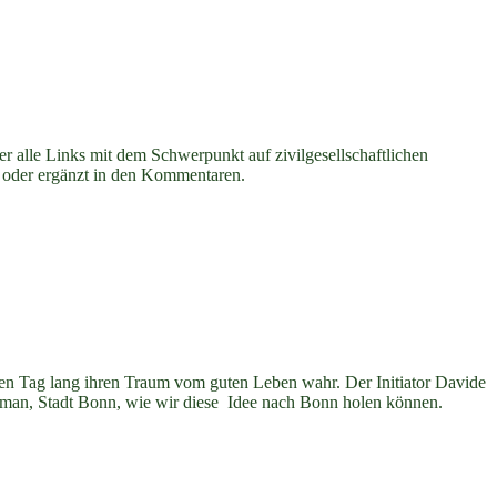
hier alle Links mit dem Schwerpunkt auf zivilgesellschaftlichen
oder ergänzt in den Kommentaren.
en Tag lang ihren Traum vom guten Leben wahr. Der Initiator Davide
„7.11.
Lahman, Stadt Bonn, wie wir diese Idee nach Bonn holen können.
19:00
Tag
des
guten