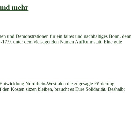
 und mehr
hen+Kompost+Ernährungsrat“
en und Demonstrationen für ein faires und nachhaltiges Bonn, denn
15.-17.9. unter dem vielsagenden Namen AufRuhr statt. Eine gute
lnews
 Entwicklung Nordrhein-Westfalen die zugesagte Förderung
f den Kosten sitzen bleiben, braucht es Eure Solidarität. Deshalb: