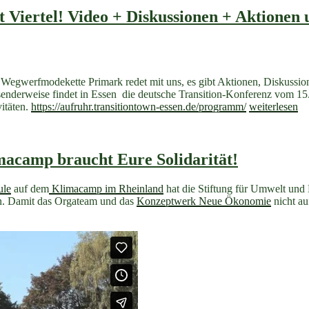
4.
er
Bonn
t Viertel! Video + Diskussionen + Aktionen
erft
EssBar+Stadtfrüchtc
al
“
Wegwerfmodekette Primark redet mit uns, es gibt Aktionen, Diskussion
Passenderweise findet in Essen die deutsche Transition-Konferenz vom 
„Stadtwande
itäten.
https://aufruhr.transitiontown-essen.de/programm/
weiterlesen
Sept
2017:
Viktoria
bleibt
acamp braucht Eure Solidarität!
Viertel!
Video
ule
auf dem
Klimacamp im Rheinland
hat die Stiftung für Umwelt und
+
den. Damit das Orgateam und das
Konzeptwerk Neue Ökonomie
nicht au
Diskussionen
+
Aktionen
und
mehr“