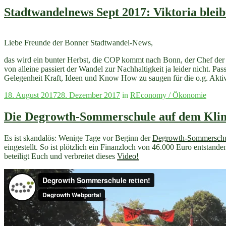
Bonn
Stadtwandelnews Sept 2017: Viktoria bleib
VeloW
/
25
Jahre
Liebe Freunde der Bonner Stadtwandel-News,
Critic
Mass
das wird ein bunter Herbst, die COP kommt nach Bonn, der Chef der 
von alleine passiert der Wandel zur Nachhaltigkeit ja leider nicht. 
Gelegenheit Kraft, Ideen und Know How zu saugen für die o.g. Aktiv
Veröffentlicht
18. August 2017
28. Dezember 2017
in
REconomy / Ökonomie
am
Die Degrowth-Sommerschule auf dem Klim
Es ist skandalös: Wenige Tage vor Beginn der
Degrowth-Sommersch
eingestellt. So ist plötzlich ein Finanzloch von 46.000 Euro entstan
beteiligt Euch und verbreitet dieses
Video!