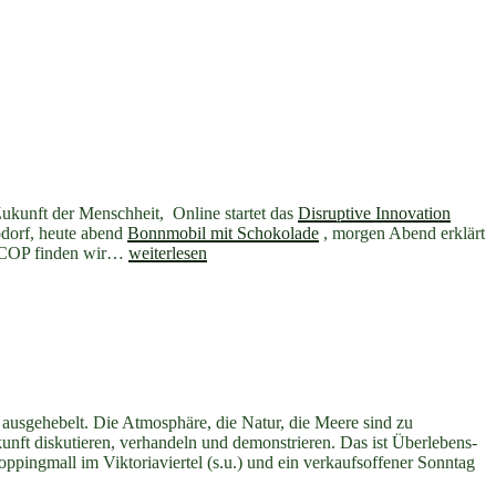
Zukunft der Menschheit, Online startet das
Disruptive Innovation
odorf, heute abend
Bonnmobil mit Schokolade
, morgen Abend erklärt
„Guten
e COP finden wir…
weiterlesen
Morgen
Bonn#2:
Demos,
Workshops,
gutes
Leben
und
COP23“
t ausgehebelt. Die Atmosphäre, die Natur, die Meere sind zu
ft diskutieren, verhandeln und demonstrieren. Das ist Überlebens-
pingmall im Viktoriaviertel (s.u.) und ein verkaufsoffener Sonntag