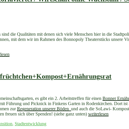
 sind die Qualitäten mit denen sich viele Menschen hier in die Stadtpo
Innen, mit dem wir im Rahmen des Bonnopoly Theaterstücks unsere V
twandelnews
rlesen
urt
iaviertel
dtfrüchtchen+Kompost+Ernährungsrat
haft
stum
inschaftsgarten, es gibt ein 2. Arbeitstreffen für einen
Bonner Ernähr
it Führung und Picknick in Finkens Garten in Rodenkirchen. Dort ist
d
ahmen zur
Regeneration unserer Böden
und auch die SoLawi- Komposti
„Essbare
en freuen sich über Spenden! (siehe ganz unten)
weiterlesen
Stadt
nsition
,
Stadtentwicklung
News: