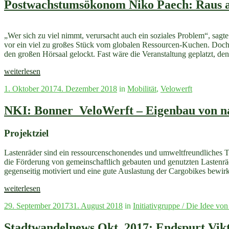
Postwachstumsökonom Niko Paech: Raus
„Wer sich zu viel nimmt, verursacht auch ein soziales Problem“, 
vor ein viel zu großes Stück vom globalen Ressourcen-Kuchen. Doch
den großen Hörsaal gelockt. Fast wäre die Veranstaltung geplatzt, d
„Postwachstumsökonom
weiterlesen
Niko
Veröffentlicht
1. Oktober 2017
4. Dezember 2018
in
Mobilität
,
Velowerft
Paech:
am
Raus
aus
NKI: Bonner_VeloWerft – Eigenbau von nac
dem
Konsumburnout“
Projektziel
Lastenräder sind ein ressourcenschonendes und umweltfreundliches T
die Förderung von gemeinschaftlich gebauten und genutzten Lastenräde
gegenseitig motiviert und eine gute Auslastung der Cargobikes bewirkt.
„NKI:
weiterlesen
Bonner_VeloWerft
Veröffentlicht
29. September 2017
31. August 2018
in
Initiativgruppe / Die Idee von
–
am
Eigenbau
von
Stadtwandelnews Okt. 2017: Endspurt Vikto