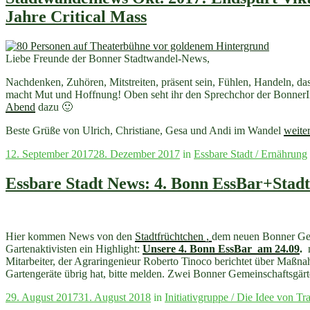
nachbarschaftlich
Jahre Critical Mass
genutzten
Lastenrädern
…
Das
Liebe Freunde der Bonner Stadtwandel-News,
Projekt
ist
Nachdenken, Zuhören, Mitstreiten, präsent sein, Fühlen, Handeln, das
bewilligt!!!“
macht Mut und Hoffnung! Oben seht ihr den Sprechchor der Bonner
Abend
dazu 🙂
„Stad
Beste Grüße von Ulrich, Christiane, Gesa und Andi im Wandel
weite
Okt.
Veröffentlicht
12. September 2017
28. Dezember 2017
in
Essbare Stadt / Ernährung
2017:
am
Endsp
Viktor
Essbare Stadt News: 4. Bonn EssBar+Sta
/
Wirtsc
ohne
Wach
Hier kommen News von den
Stadtfrüchtchen
,
dem neuen Bonner Geme
/
Gartenaktivisten ein Highlight:
Unsere 4. Bonn EssBar am 24.09
.
m
Stran
Mitarbeiter, der Agraringenieur Roberto Tinoco berichtet über Maßn
in
Gartengeräte übrig hat, bitte melden. Zwei Bonner Gemeinschaftsgärt
der
Stadt
Veröffentlicht
29. August 2017
31. August 2018
in
Initiativgruppe / Die Idee von Tra
/
am