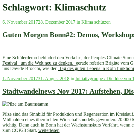
Schlagwort:
Klimaschutz
Veröffentlicht
6. November 2017
28. Dezember 2017
in
Klima schützen
am
Guten Morgen Bonn#2: Demos, Workshops
Eine Schülerdemo behindert den Verkehr , der Peoples Climate Summ
Festival um die Welt neu zu denken,
gerade referiert Brigitte vom
uns Davide Brocchi, wie der
Tag des guten Lebens in Köln funktioni
Veröffentlicht
1. November 2017
31. August 2018
in
Initiativgruppe / Die Idee von 
am
Stadtwandelnews Nov 2017: Aufstehen, Di
Pilze sind das Sinnbild für Produktion und Regeneration im Kreislauf.
Müllhalden eines überdrehten Wirtschaftsmodells geworden. 20.000 M
wichtig. Denn auch in Bonn hat der Wachstumskurs Vorfahrt, wenn es
„Stadtwandelnews
zum COP23 Start.
weiterlesen