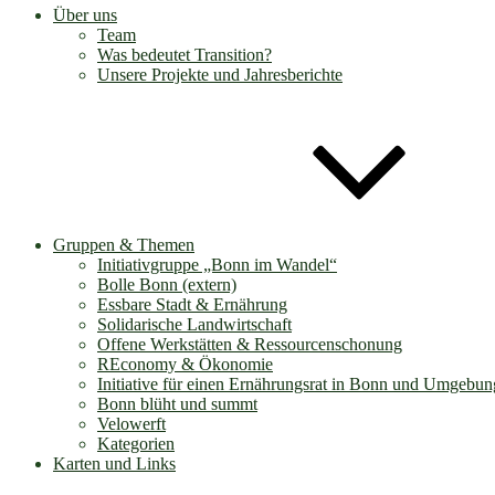
Über uns
Team
Was bedeutet Transition?
Unsere Projekte und Jahresberichte
Gruppen & Themen
Initiativgruppe „Bonn im Wandel“
Bolle Bonn (extern)
Essbare Stadt & Ernährung
Solidarische Landwirtschaft
Offene Werkstätten & Ressourcenschonung
REconomy & Ökonomie
Initiative für einen Ernährungsrat in Bonn und Umgebun
Bonn blüht und summt
Velowerft
Kategorien
Karten und Links