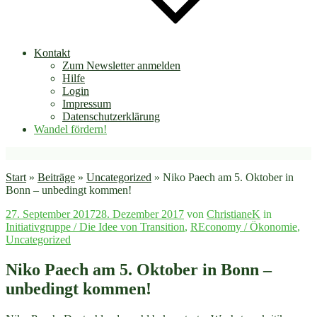
Kontakt
Zum Newsletter anmelden
Hilfe
Login
Impressum
Datenschutzerklärung
Wandel fördern!
Start
»
Beiträge
»
Uncategorized
»
Niko Paech am 5. Oktober in
Bonn – unbedingt kommen!
Veröffentlicht
27. September 2017
28. Dezember 2017
von
ChristianeK
in
am
Initiativgruppe / Die Idee von Transition
,
REconomy / Ökonomie
,
Uncategorized
Niko Paech am 5. Oktober in Bonn –
unbedingt kommen!