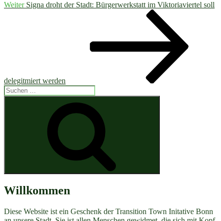
Nächster
Weiter
Signa droht der Stadt: Bürgerwerkstatt im Viktoriaviertel soll
Beitrag
delegitmiert werden
Suchen
nach:
Suchen
Willkommen
Diese Website ist ein Geschenk der Transition Town Initative Bonn
an unsere Stadt. Sie ist allen Menschen gewidmet, die sich mit Kopf,