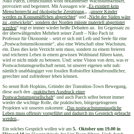
Niko Paech, Deutschlands wohl bekanntester Wachstumskritiker,
provoziert und begeistert. Mit Aussagen wie „
Es existiert kein
Menschenrecht auf ökologische Zerstörung
„, „
unsere Kinder
werden zu Konsumäffchen abgerichtet
“ und „
Nicht der Süden wäre
zu „entwickeln“, sondern der Norden müsste materiell abgerüstet
werden
“ regt er immer wieder heiße Debatten an. Im Gegensatz zu
der überwältigenden Mehrheit seiner Zunft – Niko Pach ist
Professor für Ökonomie – setzt er sich mit Leib und Seele für eine
„Postwachstumsökonomie“, also eine Wirtschaft ohne Wachstum,
ein.
Dass dies kein Verzicht sein muss, sondern zu einem freieren
und reicheren Leben in einem gewissen Wohlstand führen kann,
wird er nicht müde zu betonen. Und: seine Vision von dem, was er
Postwachstumsgesellschaft nennt, ist unserer eigenen sehr nah:
nämlich unabhängiger von fossilen Rohstoffen klimafreundlicher,
gerechter und zufriedener leben können.
So nennt Rob Hopkins, Gründer der Transition-Town Bewegung,
diese auch den „
praktischen Ausdruck einer
Postwachstumsgesellschaft
“ und auch Paech selbst betont immer
wieder die wichtige Rolle, die praktischen, bürgergetragenen
Projekten wir unseren zukommt: „
Das postwachstumstaugliche
Leben muss offensiv vorgeführt und dadurch ins Gespräch gebracht
werden
„.
Ein solches Gespräch wollen wir am
5. Oktober um 19.00 in