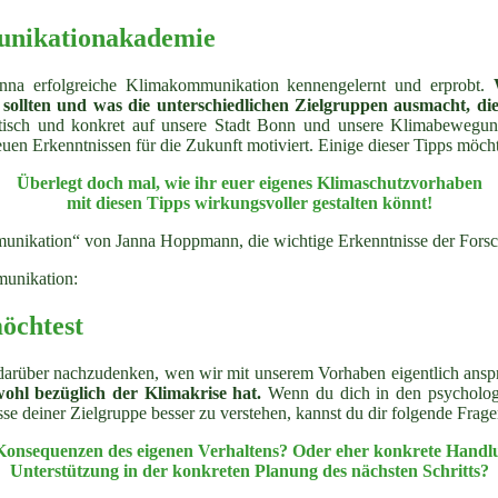
unikationakademie
na erfolgreiche Klimakommunikation kennengelernt und erprobt.
ollten und was die unterschiedlichen Zielgruppen ausmacht, die
raktisch und konkret auf unsere Stadt Bonn und unsere Klimabeweg
en Erkenntnissen für die Zukunft motiviert. Einige dieser Tipps möcht
Überlegt doch mal, wie ihr euer eigenes Klimaschutzvorhaben
mit diesen Tipps wirkungsvoller gestalten könnt!
ation“ von Janna Hoppmann, die wichtige Erkenntnisse der Forschun
munikation:
öchtest
h darüber nachzudenken, wen wir mit unserem Vorhaben eigentlich ans
hl bezüglich der Klimakrise hat.
Wenn du dich in den psychologis
sse deiner Zielgruppe besser zu verstehen, kannst du dir folgende Fragen
 Konsequenzen des eigenen Verhaltens? Oder eher konkrete Handl
Unterstützung in der konkreten Planung des nächsten Schritts?