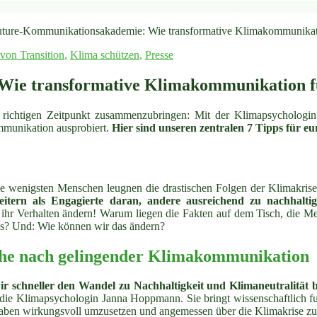
ure-Kommunikationsakademie: Wie transformative Klimakommunikati
 von Transition
,
Klima schützen
,
Presse
ie transformative Klimakommunikation fu
zum richtigen Zeitpunkt zusammenzubringen: Mit der Klimapsycholo
munikation ausprobiert.
Hier sind unseren zentralen 7 Tipps für eu
: Die wenigsten Menschen leugnen die drastischen Folgen der Klimakr
tern als Engagierte daran, andere ausreichend zu nachhaltig
 ihr Verhalten ändern! Warum liegen die Fakten auf dem Tisch, die M
 aus? Und: Wie können wir das ändern?
che nach gelingender Klimakommunikation
r schneller den Wandel zu Nachhaltigkeit und Klimaneutralität 
h die Klimapsychologin Janna Hoppmann. Sie bringt wissenschaftlich fu
rhaben wirkungsvoll umzusetzen und angemessen über die Klimakrise z