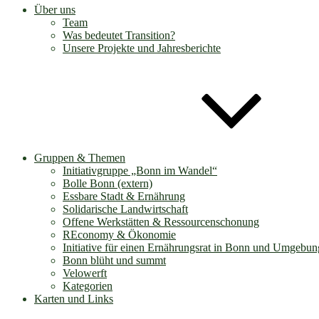
Über uns
Team
Was bedeutet Transition?
Unsere Projekte und Jahresberichte
Gruppen & Themen
Initiativgruppe „Bonn im Wandel“
Bolle Bonn (extern)
Essbare Stadt & Ernährung
Solidarische Landwirtschaft
Offene Werkstätten & Ressourcenschonung
REconomy & Ökonomie
Initiative für einen Ernährungsrat in Bonn und Umgebun
Bonn blüht und summt
Velowerft
Kategorien
Karten und Links