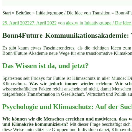
Start
»
Beiträge
»
Initiativgruppe / Die Idee von Transition
»
Bonn4Fut
Veröffentlicht
25. April 2022
27. April 2022
von
alex.w
in
Initiativgruppe / Die Idee
am
Bonn4Future-Kommunikationsakademie: W
Es gibt kaum etwas Faszinierenderes, als die richtigen Ideen 
Bonn4Future-Akademie neue Wege für eine transformative Klimakom
Das Wissen ist da, und jetzt?
Spätestens seit Fridays for Future ist Klimaschutz in aller Munde
Klimaschutz.
Was wir jedoch immer wieder erleben: Wir schei
wissenschaftlichen Fakten reicht anscheinend nicht, damit Menschen
tiefgreifende Transformation in Gesellschaft, Wirtschaft und Politik
Psychologie und Klimaschutz: Auf der Su
Wie können wir die Menschen erreichen und motivieren, dass wi
und Klimakrise kommunizieren?
Mit dieser Frage beschäftigt sic
diese Weise unterstützt sie Gruppen und Individuen dabei, Klimavo