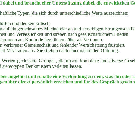
oll dabei und braucht eher Unterstützung dabei, die entwickelten 
chaftliche Typen, die sich durch unterschiedliche Werte auszeichnen:
toffen und denken kritisch.
len auf ein gemeinsames Miteinander ab und verteidigen Errungenschaft
it und Verlässlichkeit und streben nach gesellschaftlichem Frieden.
tkommen an. Kontrolle liegt ihnen näher als Vertrauen.
n verlorener Gemeinschaft und fehlender Wertschätzung frustriert.
nd Misstrauen aus. Sie streben nach einer nationalen Ordnung.
erten geclusterte Gruppen, die unsere komplexe und diverse Gesellsch
d stereotypen Denkmustern verleiten lassen.
er angehört und schaffe eine Verbindung zu dem, was ihn oder sie
genüber direkt persönlich erreichen und für das Gespräch gewinn