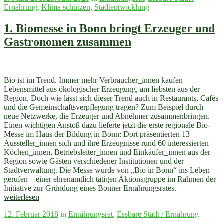
am
Ernährung
,
Klima schützen
,
Stadtentwicklung
Bonner
Agrikultur-
Festival
1. Biomesse in Bonn bringt Erzeuger und
2019“
Gastronomen zusammen
Bio ist im Trend. Immer mehr Verbraucher_innen kaufen
Lebensmittel aus ökologischer Erzeugung, am liebsten aus der
Region. Doch wie lässt sich dieser Trend auch in Restaurants, Cafés
und die Gemeinschaftsverpflegung tragen? Zum Beispiel durch
neue Netzwerke, die Erzeuger und Abnehmer zusammenbringen.
Einen wichtigen Anstoß dazu lieferte jetzt die erste regionale Bio-
Messe im Haus der Bildung in Bonn: Dort präsentierten 13
Aussteller_innen sich und ihre Erzeugnisse rund 60 interessierten
Köchen_innen, Betriebsleiter_innen und Einkäufer_innen aus der
Region sowie Gästen verschiedener Institutionen und der
Stadtverwaltung. Die Messe wurde von „Bio in Bonn“ ins Leben
gerufen – einer ehrenamtlich tätigen Aktionsgruppe im Rahmen der
Initiative zur Gründung eines Bonner Ernährungsrates.
„1.
weiterlesen
Biomesse
Veröffentlicht
12. Februar 2018
in
Ernährungsrat
,
Essbare Stadt / Ernährung
in
am
Bonn