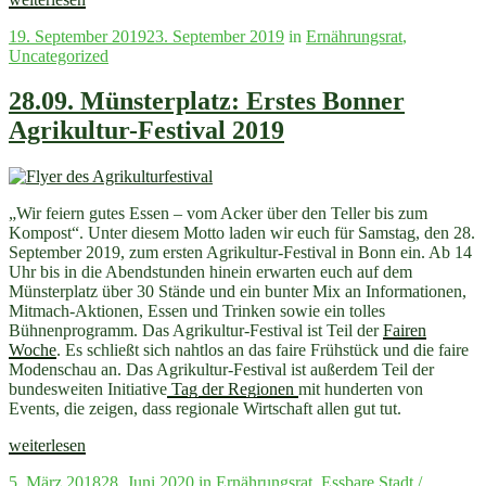
Gothe
Veröffentlicht
19. September 2019
23. September 2019
in
Ernährungsrat
,
im
am
Uncategorized
Interview:
Regionalwert
AG
28.09. Münsterplatz: Erstes Bonner
spendet
Agrikultur-Festival 2019
für
„Bonn
blüht
und
summt““
„Wir feiern gutes Essen – vom Acker über den Teller bis zum
Kompost“. Unter diesem Motto laden wir euch für Samstag, den 28.
September 2019, zum ersten Agrikultur-Festival in Bonn ein. Ab 14
Uhr bis in die Abendstunden hinein erwarten euch auf dem
Münsterplatz über 30 Stände und ein bunter Mix an Informationen,
Mitmach-Aktionen, Essen und Trinken sowie ein tolles
Bühnenprogramm. Das Agrikultur-Festival ist Teil der
Fairen
Woche
. Es schließt sich nahtlos an das faire Frühstück und die faire
Modenschau an. Das Agrikultur-Festival ist außerdem Teil der
bundesweiten Initiative
Tag der Regionen
mit hunderten von
Events, die zeigen, dass regionale Wirtschaft allen gut tut.
„28.09.
weiterlesen
Münsterplatz:
Veröffentlicht
5. März 2018
28. Juni 2020
in
Ernährungsrat
,
Essbare Stadt /
Erstes