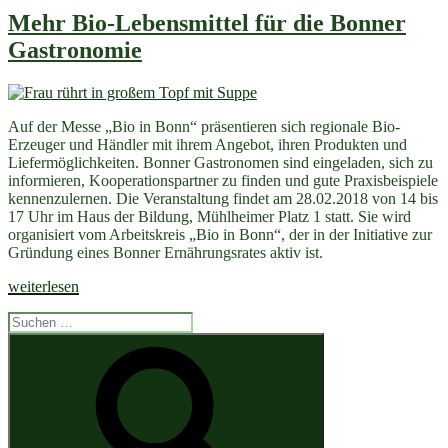
bringt
Mehr Bio-Lebensmittel für die Bonner
Erzeuger
Gastronomie
und
Gastronomen
zusammen“
Auf der Messe „Bio in Bonn“ präsentieren sich regionale Bio-
Erzeuger und Händler mit ihrem Angebot, ihren Produkten und
Liefermöglichkeiten. Bonner Gastronomen sind eingeladen, sich zu
informieren, Kooperationspartner zu finden und gute Praxisbeispiele
kennenzulernen. Die Veranstaltung findet am 28.02.2018 von 14 bis
17 Uhr im Haus der Bildung, Mühlheimer Platz 1 statt. Sie wird
organisiert vom Arbeitskreis „Bio in Bonn“, der in der Initiative zur
Gründung eines Bonner Ernährungsrates aktiv ist.
„Mehr
weiterlesen
Bio-
Suchen
Lebensmittel
nach:
für
Suchen
die
Bonner
Gastronomie“