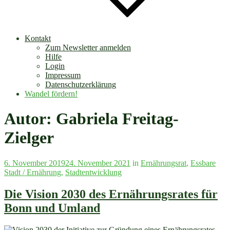
Kontakt
Zum Newsletter anmelden
Hilfe
Login
Impressum
Datenschutzerklärung
Wandel fördern!
Autor:
Gabriela Freitag-
Zielger
Veröffentlicht
6. November 2019
24. November 2021
in
Ernährungsrat
,
Essbare
am
Stadt / Ernährung
,
Stadtentwicklung
Die Vision 2030 des Ernährungsrates für
Bonn und Umland