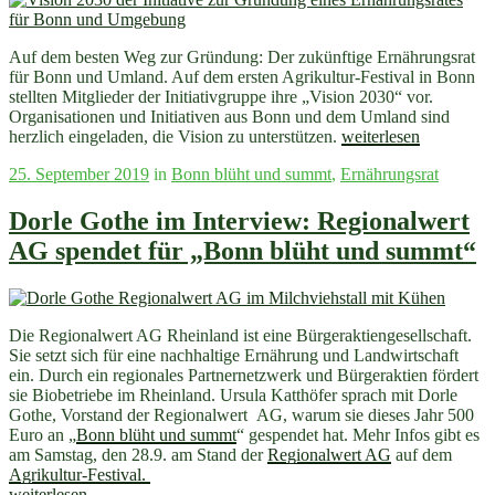
Auf dem besten Weg zur Gründung: Der zukünftige Ernährungsrat
für Bonn und Umland. Auf dem ersten Agrikultur-Festival in Bonn
stellten Mitglieder der Initiativgruppe ihre „Vision 2030“ vor.
Organisationen und Initiativen aus Bonn und dem Umland sind
„Die
herzlich eingeladen, die Vision zu unterstützen.
weiterlesen
Vision
Veröffentlicht
25. September 2019
in
Bonn blüht und summt
,
Ernährungsrat
2030
am
des
Ernährungsrates
Dorle Gothe im Interview: Regionalwert
für
AG spendet für „Bonn blüht und summt“
Bonn
und
Umland“
Die Regionalwert AG Rheinland ist eine Bürgeraktiengesellschaft.
Sie setzt sich für eine nachhaltige Ernährung und Landwirtschaft
ein. Durch ein regionales Partnernetzwerk und Bürgeraktien fördert
sie Biobetriebe im Rheinland. Ursula Katthöfer sprach mit Dorle
Gothe, Vorstand der Regionalwert AG, warum sie dieses Jahr 500
Euro an „
Bonn blüht und summt
“ gespendet hat. Mehr Infos gibt es
am Samstag, den 28.9. am Stand der
Regionalwert AG
auf dem
Agrikultur-Festival.
„Dorle
weiterlesen