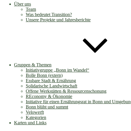
Über uns
Team
Was bedeutet Transition?
Unsere Projekte und Jahresberichte
Gruppen & Themen
Initiativgruppe „Bonn im Wandel“
Bolle Bonn (extern)
Essbare Stadt & Ernährung
Solidarische Landwirtschaft
Offene Werkstätten & Ressourcenschonung
REconomy & Ökonomie
Initiative für einen Ernährungsrat in Bonn und Umgebun
Bonn blüht und summt
Velowerft
Kategorien
Karten und Links