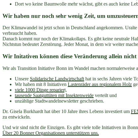
Dort wo keine Baumwolle mehr wächst, gibt es auch keine Lebe
Wir haben nur noch sehr wenig Zeit, um umzusteuer
Der Klimawandel ist jetzt schon in Deutschland angekommen. Uralte 
verbraucht haben.
Danach kommt nur noch der Klimakollaps. Es gibt keine neutrale Ha
Nichtstun bedeutet Zerstörung. Jeder Monat, in dem wir weiter mache
Wir Initativen können diese Veränderung allein nicht
Wir als Transition Initiative Bonn im Wandel machen normalerweise a
Unsere
Solidarische Landwirtschaft
hat in sechs Jahren viele 
Wir haben mit 8 Initiativen
Lastenräder aus regionalem Holz
ge
viele 1000 Dinge reparier
t,
tausende Saatguttüten mit Insektenweide
verteilt und
unzählige Stadtwandelnewsletter geschrieben.
Dr. Gisela Burkhardt hat über 10 Jahre ihres Lebens investiert um
FE
zu entwickeln.
Und wir sind nicht die Einzigen. Es gibt viele tolle Initiativen in Bon
Über 20 Bonner Organisationen unterstützen uns.