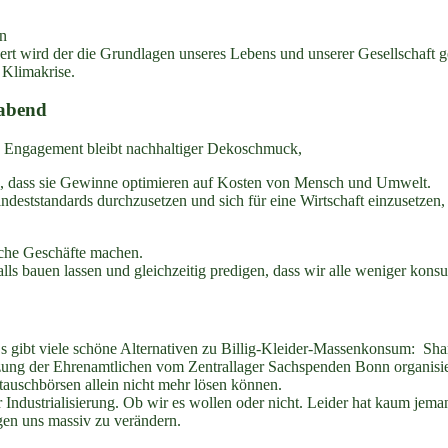
en
rt wird der die Grundlagen unseres Lebens und unserer Gesellschaft g
 Klimakrise.
rabend
nze Engagement bleibt nachhaltiger Dekoschmuck,
, dass sie Gewinne optimieren auf Kosten von Mensch und Umwelt.
ststandards durchzusetzen und sich für eine Wirtschaft einzusetzen, d
lche Geschäfte machen.
s bauen lassen und gleichzeitig predigen, dass wir alle weniger konsu
Es gibt viele schöne Alternativen zu Billig-Kleider-Massenkonsum: Sh
ützung der Ehrenamtlichen vom Zentrallager Sachspenden Bonn organisi
tauschbörsen allein nicht mehr lösen können.
r Industrialisierung. Ob wir es wollen oder nicht. Leider hat kaum je
en uns massiv zu verändern.