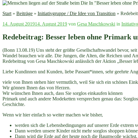
Start
»
Beiträge
»
Initiativgruppe / Die Idee von Transition
»
Redebeit
Veröffentlicht
14. August 2019
14. August 2019
von
Gesa Maschkowski
in
Initiati
am
Redebeitrag: Besser leben ohne Primark u
(Bonn 13.08.19) Uns steht der größte Gesellschaftswandel bevor, seit
Wandel brauchen wir alle. Die Jungen, die Alten, die Reichen und Ar
Redebeitrag von Gesa Maschkowski anlässlich der Aktion „Besser le
Liebe Kundinnen und Kunden, liebe Passant*innen, sehr geehrte Ange
viele von Ihnen stehen hier vermutlich, weil Sie sich ein schönes Ei
Wir gönnen Ihnen das von Herzen.
Wir wünschen Ihnen auch, dass Sie sorglos einkaufen können
Primark und auch andere Modeketten versprechen genau das: Sorglos 
Geschichte.
Wenn wir hier einfach so weiter machen wie bisher,
werden sich die Lebensbedingungen auf unserer Erde extrem v
Dann werden unsere Kinder nicht mehr sorglos shoppen könne
Dann wird die Erde auf der heute noch die Baumwolle wächst, a