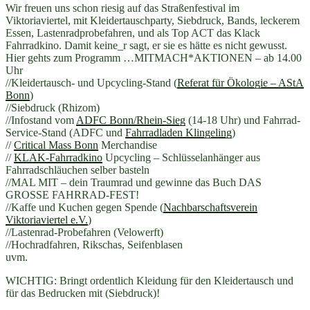
Wir freuen uns schon riesig auf das Straßenfestival im
Viktoriaviertel, mit Kleidertauschparty, Siebdruck, Bands, leckerem
Essen, Lastenradprobefahren, und als Top ACT das Klack
Fahrradkino. Damit keine_r sagt, er sie es hätte es nicht gewusst.
Hier gehts zum Programm …
MITMACH*AKTIONEN – ab 14.00
Uhr
//Kleidertausch- und Upcycling-Stand (
Referat für Ökologie – AStA
Bonn
)
//Siebdruck (Rhizom)
//Infostand vom
ADFC Bonn/Rhein-Sieg
(14-18 Uhr) und Fahrrad-
Service-Stand (ADFC und
Fahrradladen Klingeling
)
//
Critical Mass Bonn
Merchandise
//
KLAK-Fahrradkino
Upc
ycling – Schlüsselanhänger aus
Fahrradschläuchen selber basteln
//MAL MIT – dein Traumrad und gewinne das Buch DAS
GROSSE FAHRRAD-FEST!
//Kaffe und Kuchen gegen Spende (
Nachbarschaftsverein
Viktoriaviertel e.V.
)
//Lastenrad-Probefahren (Velowerft)
//Hochradfahren, Rikschas, Seifenblasen
uvm.
WICHTIG: Bringt ordentlich Kleidung für den Kleidertausch und
für das Bedrucken mit (Siebdruck)!