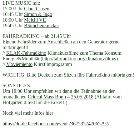
LIVE MUSIC mit:
15:00 Uhr
Clara Clasen
16:45 Uhr
Simon & Ingo
18:00 Uhr
Melchi VE
19:45 Uhr
Blümchenknicker
FAHRRADKINO – ab 21.45 Uhr
Eigene Fahrräder zum Anschließen an den Generator gerne
mitbringen!!!
//
KLAK-Fahrradkino
Klimakurzfilme zum Thema Konsum,
Energie&Mobilität (
http://fahrradkino.org/
klimakurzfilme/
)
//
Moviemiento
Kurzfilmprogramm
WICHTIG: Bitte Decken zum Sitzen fürs Fahrradkino mitbringen!
SONSTIGES:
Um 18:00 Uhr empfehlen wir dann die Teilnahme an der
monatlichen
Critical Mass Bonn – 25.05.2018
(Abfahrt vom
Hofgarten direkt um die Ecke!!!)
Noch viel mehr Infos hier
https://de-de.facebook.com/events/367535747065797/
————————–
———