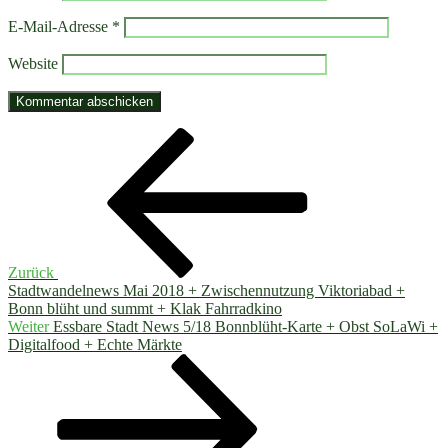
E-Mail-Adresse
*
Website
Beitragsnavigation
Vorheriger
Beitrag
Zurück
Stadtwandelnews Mai 2018 + Zwischennutzung Viktoriabad +
Bonn blüht und summt + Klak Fahrradkino
Nächster
Weiter
Essbare Stadt News 5/18 Bonnblüht-Karte + Obst SoLaWi +
Beitrag
Digitalfood + Echte Märkte