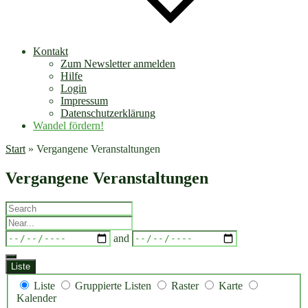
Kontakt
Zum Newsletter anmelden
Hilfe
Login
Impressum
Datenschutzerklärung
Wandel fördern!
Start
»
Vergangene Veranstaltungen
Vergangene Veranstaltungen
Search
Near...
Dates
and
Liste
Anzeigetyp
Liste
Gruppierte Listen
Raster
Karte
für
Kalender