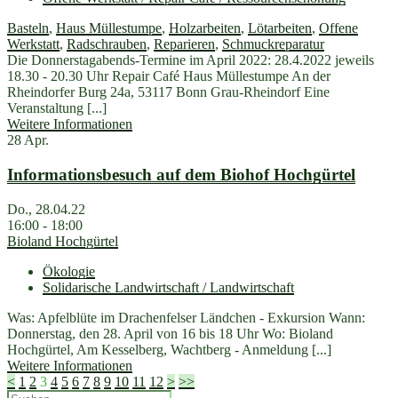
Basteln
,
Haus Müllestumpe
,
Holzarbeiten
,
Lötarbeiten
,
Offene
Werkstatt
,
Radschrauben
,
Reparieren
,
Schmuckreparatur
Die Donnerstagabends-Termine im April 2022: 28.4.2022 jeweils
18.30 - 20.30 Uhr Repair Café Haus Müllestumpe An der
Rheindorfer Burg 24a, 53117 Bonn Grau-Rheindorf Eine
Veranstaltung [...]
Weitere Informationen
28
Apr.
Informationsbesuch auf dem Biohof Hochgürtel
Do., 28.04.22
16:00 - 18:00
Bioland Hochgürtel
Ökologie
Solidarische Landwirtschaft / Landwirtschaft
Was: Apfelblüte im Drachenfelser Ländchen - Exkursion Wann:
Donnerstag, den 28. April von 16 bis 18 Uhr Wo: Bioland
Hochgürtel, Am Kesselberg, Wachtberg - Anmeldung [...]
Weitere Informationen
<
1
2
3
4
5
6
7
8
9
10
11
12
>
>>
Suchen