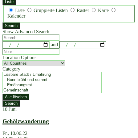
Liste
Anzeigetyp
Liste
Gruppierte Listen
Raster
Karte
für
Kalender
Suchergebnisse
Search
Show Advanced Search
Search
Dates
and
Near...
Location Options
Country
Category
Category
Alle löschen
Search
10
Juni
Gehölzwanderung
Fr., 10.06.22