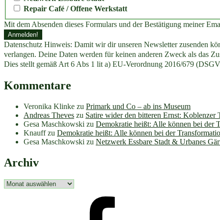
Repair Café / Offene Werkstatt
Mit dem Absenden dieses Formulars und der Bestätigung meiner Ema
Datenschutz Hinweis: Damit wir dir unseren Newsletter zusenden könn
verlangen. Deine Daten werden für keinen anderen Zweck als das Zus
Dies stellt gemäß Art 6 Abs 1 lit a) EU-Verordnung 2016/679 (DSGV
Kommentare
Veronika Klinke
zu
Primark und Co – ab ins Museum
Andreas Theves
zu
Satire wider den bitteren Ernst: Koblenzer
Gesa Maschkowski
zu
Demokratie heißt: Alle können bei der 
Knauff
zu
Demokratie heißt: Alle können bei der Transformati
Gesa Maschkowski
zu
Netzwerk Essbare Stadt & Urbanes Gär
Archiv
Archiv
facebook