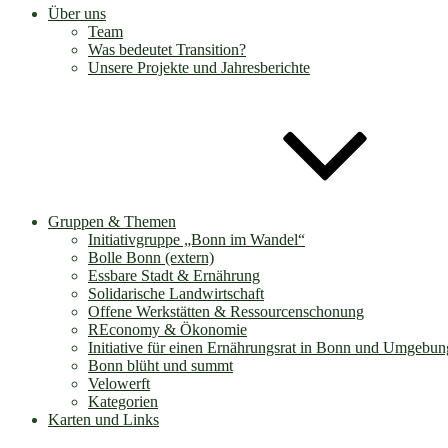
Über uns
Team
Was bedeutet Transition?
Unsere Projekte und Jahresberichte
Gruppen & Themen
Initiativgruppe „Bonn im Wandel“
Bolle Bonn (extern)
Essbare Stadt & Ernährung
Solidarische Landwirtschaft
Offene Werkstätten & Ressourcenschonung
REconomy & Ökonomie
Initiative für einen Ernährungsrat in Bonn und Umgebun
Bonn blüht und summt
Velowerft
Kategorien
Karten und Links