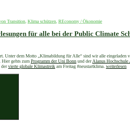
 von Transition
,
Klima schützen
,
REconomy / Ökonomie
sungen für alle bei der Public Climate Sch
t. Unter dem Motto „Klimabildung für Alle“ sind wir alle eingeladen 
e. Hier gehts zum
Programm der Uni Bonn
und der
Alanus Hochschule A
„Erst
t der
vierte globale Klimastreik
am Freitag #neustartklima.
weiterlesen
in
den
Suchen
Hörsaal
dann
zur
DEMO
–
Vorlesungen
für
alle
bei
der