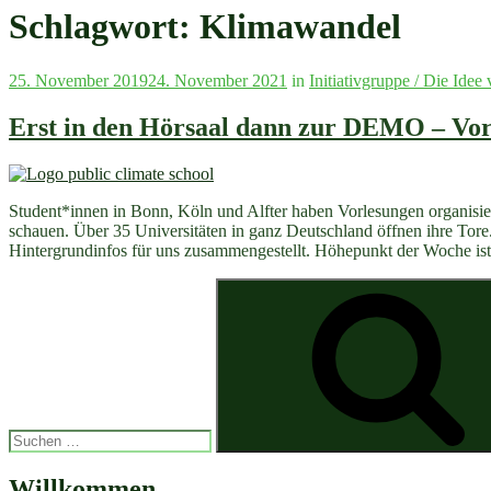
Schlagwort:
Klimawandel
Veröffentlicht
25. November 2019
24. November 2021
in
Initiativgruppe / Die Idee
am
Erst in den Hörsaal dann zur DEMO – Vorle
Student*innen in Bonn, Köln und Alfter haben Vorlesungen organisier
schauen. Über 35 Universitäten in ganz Deutschland öffnen ihre Tor
Hintergrundinfos für uns zusammengestellt. Höhepunkt der Woche is
Suchen
nach:
Willkommen