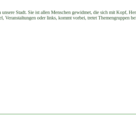
Public
Climate
n unsere Stadt. Sie ist allen Menschen gewidmet, die sich mit Kopf, H
School
ikel, Veranstaltungen oder links, kommt vorbei, tretet Themengruppen be
25.-29.11.“