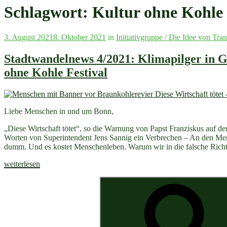
Schlagwort:
Kultur ohne Kohle
Veröffentlicht
3. August 2021
8. Oktober 2021
in
Initiativgruppe / Die Idee von Tran
am
Stadtwandelnews 4/2021: Klimapilger in G
ohne Kohle Festival
Liebe Menschen in und um Bonn,
„Diese Wirtschaft tötet“, so die Warnung von Papst Franziskus auf 
Worten von Superintendent Jens Sannig ein Verbrechen – An den Mens
dumm. Und es kostet Menschenleben. Warum wir in die falsche Rich
„Stadtwandelnews
weiterlesen
4/2021:
Suchen
Klimapilger
nach:
in
Garzweiler,
Rückblick
Klimaaktionstag,