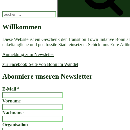
1.
Klimaforum
Interessenbekundung,
Kultur
ohne
Willkommen
Kohle
Festival“
Diese Website ist ein Geschenk der Transition Town Initative Bonn a
enkeltaugliche und postfossile Stadt einsetzen. Schickt uns Eure Art
Anmeldung zum Newsletter
zur Facebook-Seite von Bonn im Wandel
Abonniere unseren Newsletter
E-Mail
*
Vorname
Nachname
Organisation