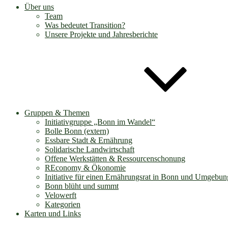
Über uns
Team
Was bedeutet Transition?
Unsere Projekte und Jahresberichte
Gruppen & Themen
Initiativgruppe „Bonn im Wandel“
Bolle Bonn (extern)
Essbare Stadt & Ernährung
Solidarische Landwirtschaft
Offene Werkstätten & Ressourcenschonung
REconomy & Ökonomie
Initiative für einen Ernährungsrat in Bonn und Umgebun
Bonn blüht und summt
Velowerft
Kategorien
Karten und Links