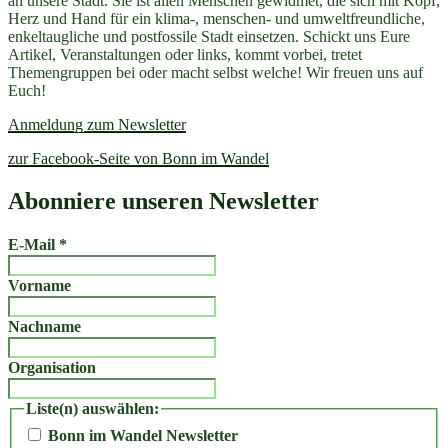
an unsere Stadt. Sie ist allen Menschen gewidmet, die sich mit Kopf,
fällt
Herz und Hand für ein klima-, menschen- und umweltfreundliche,
aus!“
enkeltaugliche und postfossile Stadt einsetzen. Schickt uns Eure
Artikel, Veranstaltungen oder links, kommt vorbei, tretet
Themengruppen bei oder macht selbst welche! Wir freuen uns auf
Euch!
Anmeldung zum Newsletter
zur Facebook-Seite von Bonn im Wandel
Abonniere unseren Newsletter
E-Mail
*
Vorname
Nachname
Organisation
Liste(n) auswählen:
Bonn im Wandel Newsletter