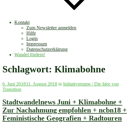
Kontakt
Zum Newsletter anmelden
Hilfe
Login
Impressum
Datenschutzerklärung
Wandel fördern!
Schlagwort:
Klimabohne
Veröffentlicht
6. Juni 2018
31. August 2018
in
Initiativgruppe / Die Idee von
am
Transition
Stadtwandelnews Juni + Klimabohne +
Zur Nachahmung empfohlen + ncbn18 +
Feministische Geografien + Radtouren