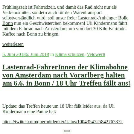
Frühlingszeit ist Fahrradzeit, und damit das Rad nicht nur als
Verkehrsmittel, sondern auch für den Warentransport
selbstverständlich wird, soll unser freier Lastenrad-Anhänger
Bolle
Bonn
nun ein Geschwisterchen bekommen! Uli Kindermann fährt
mit dem Fahrrad nach Amsterdam, um von dort 30 Kilo Fairtrade-
Kaffee nach Bonn zu bringen.
„Stadtwandelnews
weiterlesen
Juni
Veröffentlicht
5. Juni 2018
6. Juni 2018
in
Klima schützen
,
Velowerft
+
am
Klimabohne
+
Lastenrad-FahrerInnen der Klimabohne
Zur
von Amsterdam nach Vorarlberg halten
Nachahmung
empfohlen
am 6.6. in Bonn / 18 Uhr Treffen fällt aus!
+
ncbn18
+
Feministische
Update: das Treffen
heute
um 18 Uhr fällt leider aus, da Uli
Geografien
Kindermann eine Panne hat:
+
Radtouren“
https://twitter.com/quermitdenker/status/1004354725842767872
***