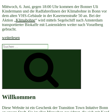
Mittwoch, 6. Juni, gegen 18:00 Uhr kommen der Bonner Uli
Kindermann und die RadfahrerInnen der Klimabohne in Bonn vor
dem alten VHS-Gebäude in der Kasernenstraße 50 an. Bei der
Aktion „
Klimabohne
“ wird mittels Segelschiff nach Amsterdam
transportierter Biokaffe mit Lastenrädern weiter nach Vorarlberg
gebracht.
„Lastenrad-
weiterlesen
FahrerInnen
Suchen
der
nach:
Klimabohne
Suchen
von
Amsterdam
nach
Vorarlberg
halten
am
6.6.
in
Bonn
/
Willkommen
18
Uhr
Diese Website ist ein Geschenk der Transition Town Initative Bonn
Treffen