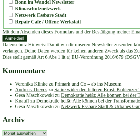
Bonn im Wandel Newsletter
Klimaschutznetzwerk
Netzwerk Essbare Stadt
Repair Café / Offene Werkstatt
Mit dem Absenden dieses Formulars und der Bestätigung meiner Ema
Datenschutz Hinweis: Damit wir dir unseren Newsletter zusenden könn
verlangen. Deine Daten werden für keinen anderen Zweck als das Zus
Dies stellt gemäß Art 6 Abs 1 lit a) EU-Verordnung 2016/679 (DSGV
Kommentare
Veronika Klinke
zu
Primark und Co – ab ins Museum
Andreas Theves
zu
Satire wider den bitteren Ernst: Koblenzer
Gesa Maschkowski
zu
Demokratie heißt: Alle können bei der 
Knauff
zu
Demokratie heißt: Alle können bei der Transformati
Gesa Maschkowski
zu
Netzwerk Essbare Stadt & Urbanes Gär
Archiv
Archiv