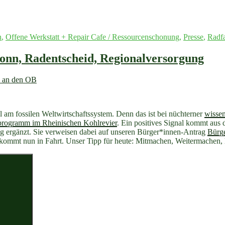
n
,
Offene Werkstatt + Repair Cafe / Ressourcenschonung
,
Presse
,
Radf
onn, Radentscheid, Regionalversorgung
l am fossilen Weltwirtschaftssystem. Denn das ist bei nüchterner
wissen
rprogramm im Rheinischen Kohlrevier
. Ein positives Signal kommt aus
g ergänzt. Sie verweisen dabei auf unseren Bürger*innen-Antrag
Bürge
zt, kommt nun in Fahrt. Unser Tipp für heute: Mitmachen, Weitermachen, 
Suchen