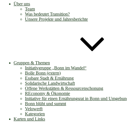
Über uns
Team
Was bedeutet Transition?
Unsere Projekte und Jahresberichte
Gruppen & Themen
Initiativgruppe „Bonn im Wandel“
Bolle Bonn (extern)
Essbare Stadt & Ernährung
Solidarische Landwirtschaft
Offene Werkstätten & Ressourcenschonung
REconomy & Ökonomie
Initiative für einen Ernährungsrat in Bonn und Umgebun
Bonn blüht und summt
Velowerft
Kategorien
Karten und Links