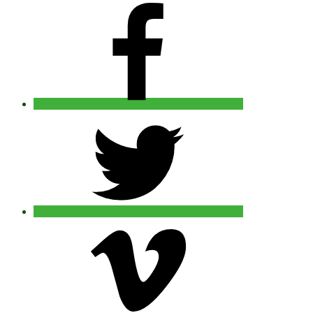
facebook
twitter
vimeo