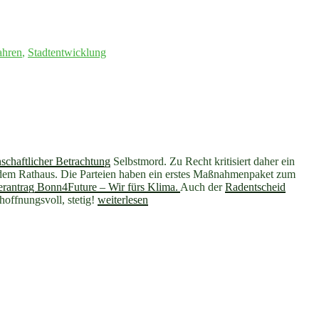
ahren
,
Stadtentwicklung
schaftlicher Betrachtung
Selbstmord. Zu Recht kritisiert daher ein
 dem Rathaus. Die Parteien haben ein erstes Maßnahmenpaket zum
rantrag Bonn4Future – Wir fürs Klima.
Auch der
Radentscheid
„Stadtwandelnews
hoffnungsvoll, stetig!
weiterlesen
Mai
2020:
Aufbruch
in
Bonn,
Radentscheid,
Regionalversorgung“