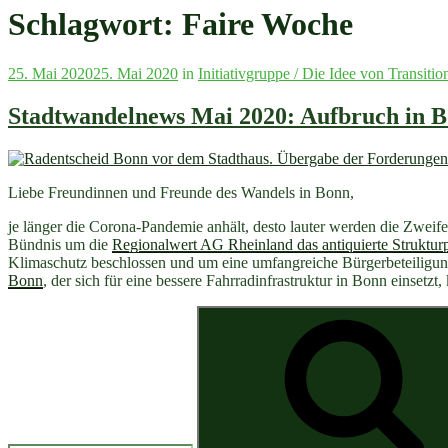
Schlagwort:
Faire Woche
Veröffentlicht
25. Mai 2020
25. Mai 2020
in
Initiativgruppe / Die Idee von Transitio
am
Stadtwandelnews Mai 2020: Aufbruch in B
Liebe Freundinnen und Freunde des Wandels in Bonn,
je länger die Corona-Pandemie anhält, desto lauter werden die Zweife
Bündnis um die
Regionalwert AG Rheinland das antiquierte Struktu
Klimaschutz beschlossen und um eine umfangreiche Bürgerbeteiligun
Bonn
, der sich für eine bessere Fahrradinfrastruktur in Bonn einset
Suchen
nach: