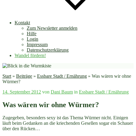
Kontakt
Zum Newsletter anmelden
Hilfe
Login
Impressum
Datenschutzerklärung
Wandel fördern!
Start
»
Beiträge
»
Essbare Stadt / Ernährung
»
Was wären wir ohne
Würmer?
Veröffentlicht
14. September 2012
von
Dani Baum
in
Essbare Stadt / Ernährung
am
Was wären wir ohne Würmer?
Zugegeben, besonders sexy ist das Thema Würmer nicht. Einigen
läuft beim Gedanken an die kriechenden Gesellen sogar ein Schauer
über den Rücken…