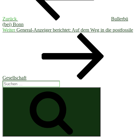
Zurück
Bullerbü
(bei) Bonn
Nächster
Weiter
General-Anzeiger berichtet: Auf dem Weg in die postfossile
Beitrag
Gesellschaft
Suchen
nach:
Suchen