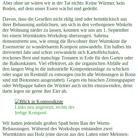
Aber ohne sie wären wir in der Tat nichts: Keine Würmer, kein
Boden, auf dem unser Essen wächst und gedeiht.
Davon, dass die Gesellen nicht eklig sind oder heimtückisch aus
ihrer Behausung ausbüchsen, um sich in den verborgenen Winkeln
der Wohnung nieder zu lassen, konnten wir uns am 1. September
bei einem Wurmkisten-Workshop überzeugen. Sabrina
demonstrierte uns, wie emsig die Bewohner ihrer Wurmkiste die
Essensreste zu wunderbarem Kompost umwandeln. Ein halbes bis
dreiviertel Jahr und schon verwandeln sich Kartoffelschalen,
trockenes Brot und matschige Tomaten in Erde für den Garten oder
die Balkonkästen. Viel effektiver, als die organischen Abfälle auf
den langen Weg in die industrielle Kompostieranlage zu schicken
oder sogar im Restmüll zu entsorgen (nicht alle Wohnungen in Bonn
sind mit Biotonnen ausgestattet). Gegen ein bisschen Zeitungspapier
oder Wellpappe haben die Würmer auch nichts einzuwenden, denn
darin legen sie gerne ihre Eier ab.
Links neu angesetzt, rechts der
fertige Kompost.
Wir hatten jedenfalls großen Spaß beim Bau der Wurm-
Behausungen. Während des Workshops entstanden zwei
Wurmkisten aus Holz (eine davon aus den Latten einer Melonen-