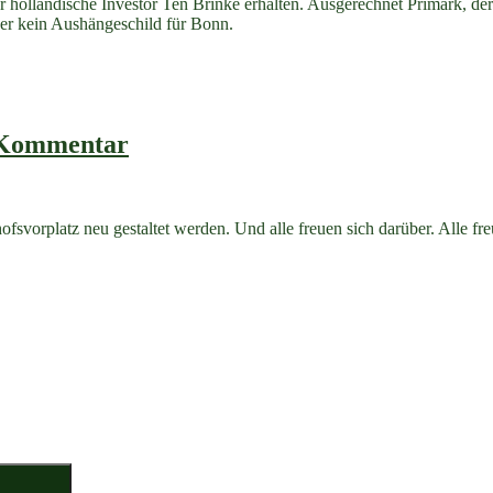
 holländische Investor Ten Brinke erhalten. Ausgerechnet Primark, de
er kein Aushängeschild für Bonn.
n Kommentar
ofsvorplatz neu gestaltet werden. Und alle freuen sich darüber. Alle 
Suchen