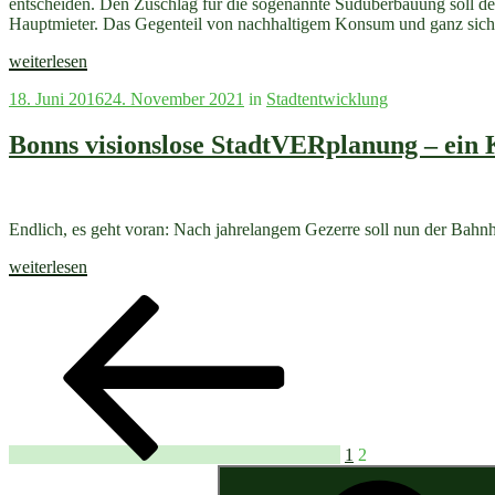
entscheiden. Den Zuschlag für die sogenannte Südüberbauung soll der
Bürger*innen!“
Hauptmieter. Das Gegenteil von nachhaltigem Konsum und ganz sich
„Kein
weiterlesen
Primark
Veröffentlicht
18. Juni 2016
24. November 2021
in
Stadtentwicklung
am
am
Hauptbahnhof!“
Bonns visionslose StadtVERplanung – ei
Endlich, es geht voran: Nach jahrelangem Gezerre soll nun der Bahnh
„Bonns
weiterlesen
visionslose
Seitennummerierung
Vorherige
Seite
Seite
StadtVERplanung
Seite
–
der
ein
Beiträge
Kommentar“
1
2
Suchen
nach: