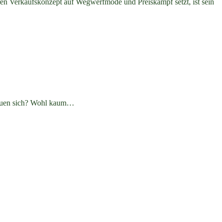
ren Verkaufskonzept auf Wegwerfmode und Preiskampf setzt, ist sein
freuen sich? Wohl kaum…