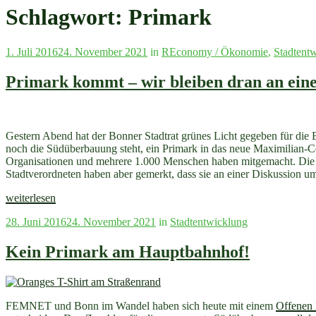
Schlagwort:
Primark
Veröffentlicht
1. Juli 2016
24. November 2021
in
REconomy / Ökonomie
,
Stadtent
am
Primark kommt – wir bleiben dran an eine
Gestern Abend hat der Bonner Stadtrat grünes Licht gegeben für di
noch die Südüberbauung steht, ein Primark in das neue Maximilian-Ce
Organisationen und mehrere 1.000 Menschen haben mitgemacht. Die Ent
Stadtverordneten haben aber gemerkt, dass sie an einer Diskussion 
„Primark
weiterlesen
kommt
Veröffentlicht
28. Juni 2016
24. November 2021
in
Stadtentwicklung
–
am
wir
bleiben
Kein Primark am Hauptbahnhof!
dran
an
einer
Stadtplanung
FEMNET und Bonn im Wandel haben sich heute mit einem
Offenen 
für