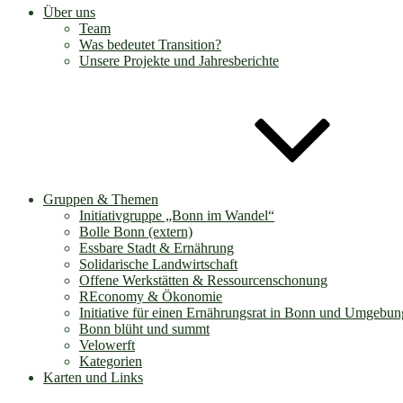
Über uns
Team
Was bedeutet Transition?
Unsere Projekte und Jahresberichte
Gruppen & Themen
Initiativgruppe „Bonn im Wandel“
Bolle Bonn (extern)
Essbare Stadt & Ernährung
Solidarische Landwirtschaft
Offene Werkstätten & Ressourcenschonung
REconomy & Ökonomie
Initiative für einen Ernährungsrat in Bonn und Umgebun
Bonn blüht und summt
Velowerft
Kategorien
Karten und Links