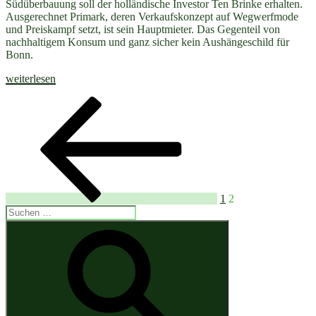
Südüberbauung soll der holländische Investor Ten Brinke erhalten.
Ausgerechnet Primark, deren Verkaufskonzept auf Wegwerfmode
und Preiskampf setzt, ist sein Hauptmieter. Das Gegenteil von
nachhaltigem Konsum und ganz sicher kein Aushängeschild für
Bonn.
„Kein
weiterlesen
Primark
Seitennummerierung
Vorherige
Seite
Seite
am
Seite
Hauptbahnhof!“
der
Beiträge
1
2
Suchen
nach:
Suchen