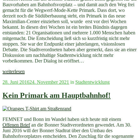
Bauvorhaben am Bahnhofsvorplatz – und damit auch den Weg frei
gemacht für die Wegwerf-Mode-Kette Primark. Dass dort, wo
derzeit noch die Südüberbauung steht, ein Primark in das neue
Maximilian-Center einziehen soll, wurde erst vor drei Wochen
bekannt. In diesen drei Wochen ist ein breites Bündnis dagegen
entstanden: 21 Organisationen und mehrere 1.000 Menschen haben
mitgemacht. Die Entscheidung ließ sich so kurzfristig nicht mehr
stoppen. Sie war der Endpunkt einer jahrelangen, visionslosen
Debatte. Die Stadtverordneten haben aber gemerkt, dass sie an einer
Diskussion um nachhaltige Stadtentwicklung nicht mehr
vorbeikommen. Der Dialog ist eröffnet…
„Primark
weiterlesen
kommt
Veröffentlicht
28. Juni 2016
24. November 2021
in
Stadtentwicklung
–
am
wir
bleiben
Kein Primark am Hauptbahnhof!
dran
an
einer
Stadtplanung
FEMNET und Bonn im Wandel haben sich heute mit einem
für
Offenen Brief
an die Bonner Stadtverordneten gewendet. Am 30.
Bürger*innen!“
Juni 2016 will der Bonner Stadtrat über den Umbau des
Bahnhofsvorplatzes entscheiden. Den Zuschlag für die sogenannte