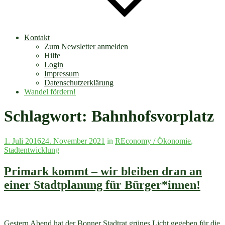
Kontakt
Zum Newsletter anmelden
Hilfe
Login
Impressum
Datenschutzerklärung
Wandel fördern!
Schlagwort:
Bahnhofsvorplatz
Veröffentlicht
1. Juli 2016
24. November 2021
in
REconomy / Ökonomie
,
am
Stadtentwicklung
Primark kommt – wir bleiben dran an
einer Stadtplanung für Bürger*innen!
Gestern Abend hat der Bonner Stadtrat grünes Licht gegeben für die