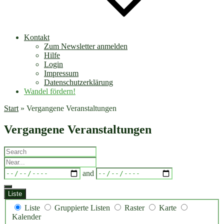
Kontakt
Zum Newsletter anmelden
Hilfe
Login
Impressum
Datenschutzerklärung
Wandel fördern!
Start
»
Vergangene Veranstaltungen
Vergangene Veranstaltungen
Search
Near...
Dates
and
Liste
Anzeigetyp
Liste
Gruppierte Listen
Raster
Karte
für
Kalender