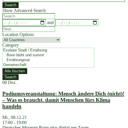
Suchergebnisse
Search
Show Advanced Search
Search
Dates
and
Near...
Location Options
Country
Category
Category
Alle löschen
Search
08
Dez.
Podiumsveranstaltung: Mensch ändere Dich (nicht)!
– Was es braucht, damit Menschen fürs Klima
handeln
Mi., 08.12.21
17:00 - 19:00
Deutsches Museum Bonn plus digital per Zoom