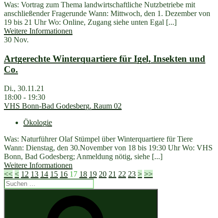
Was: Vortrag zum Thema landwirtschaftliche Nutzbetriebe mit
anschließender Fragerunde Wann: Mittwoch, den 1. Dezember von
19 bis 21 Uhr Wo: Online, Zugang siehe unten Egal [...]
Weitere Informationen
30
Nov.
Artgerechte Winterquartiere für Igel, Insekten und
Co.
Di., 30.11.21
18:00 - 19:30
VHS Bonn-Bad Godesberg, Raum 02
Ökologie
Was: Naturführer Olaf Stümpel über Winterquartiere für Tiere
Wann: Dienstag, den 30.November von 18 bis 19:30 Uhr Wo: VHS
Bonn, Bad Godesberg; Anmeldung nötig, siehe [...]
Weitere Informationen
<<
<
12
13
14
15
16
17
18
19
20
21
22
23
>
>>
Suchen
nach:
Suchen