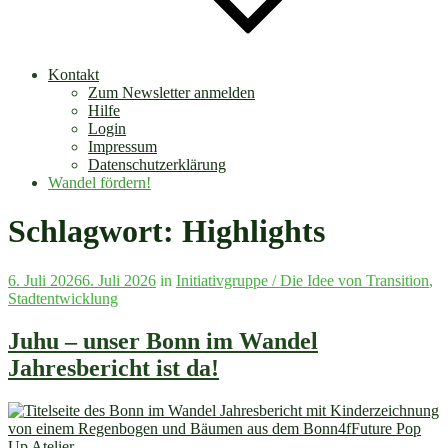
Kontakt
Zum Newsletter anmelden
Hilfe
Login
Impressum
Datenschutzerklärung
Wandel fördern!
Schlagwort:
Highlights
Veröffentlicht
6. Juli 2026
6. Juli 2026
in
Initiativgruppe / Die Idee von Transition
,
am
Stadtentwicklung
Juhu – unser Bonn im Wandel
Jahresbericht ist da!