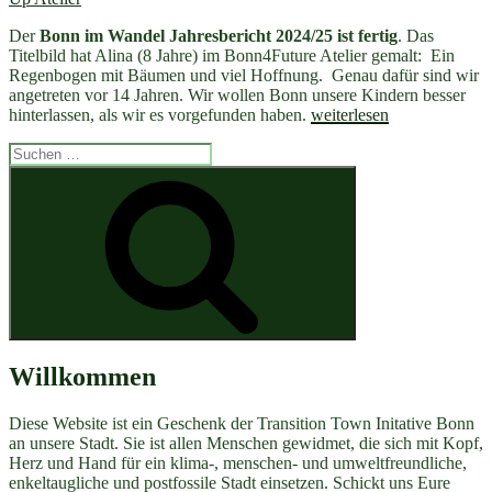
Der
Bonn im Wandel Jahresbericht 2024/25 ist fertig
. Das
Titelbild hat Alina (8 Jahre) im Bonn4Future Atelier gemalt: Ein
Regenbogen mit Bäumen und viel Hoffnung. Genau dafür sind wir
angetreten vor 14 Jahren. Wir wollen Bonn unsere Kindern besser
„Juhu
hinterlassen, als wir es vorgefunden haben.
weiterlesen
–
Suchen
unser
nach:
Bonn
Suchen
im
Wandel
Jahresbericht
ist
da!“
Willkommen
Diese Website ist ein Geschenk der Transition Town Initative Bonn
an unsere Stadt. Sie ist allen Menschen gewidmet, die sich mit Kopf,
Herz und Hand für ein klima-, menschen- und umweltfreundliche,
enkeltaugliche und postfossile Stadt einsetzen. Schickt uns Eure