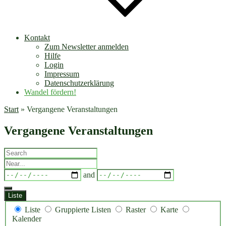
Kontakt
Zum Newsletter anmelden
Hilfe
Login
Impressum
Datenschutzerklärung
Wandel fördern!
Start
»
Vergangene Veranstaltungen
Vergangene Veranstaltungen
Search
Near...
Dates
and
Liste
Anzeigetyp
Liste
Gruppierte Listen
Raster
Karte
für
Kalender