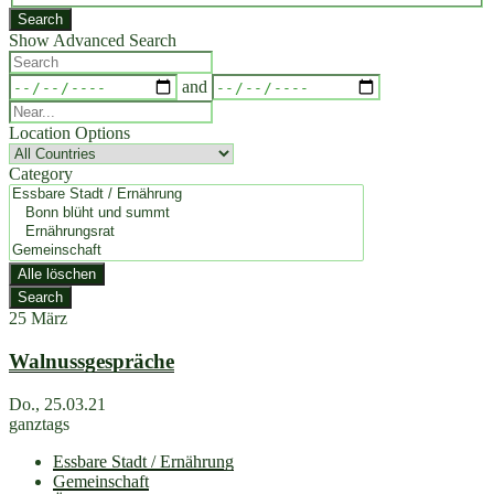
Suchergebnisse
Search
Show Advanced Search
Search
Dates
and
Near...
Location Options
Country
Category
Category
Alle löschen
Search
25
März
Walnussgespräche
Do., 25.03.21
ganztags
Essbare Stadt / Ernährung
Gemeinschaft