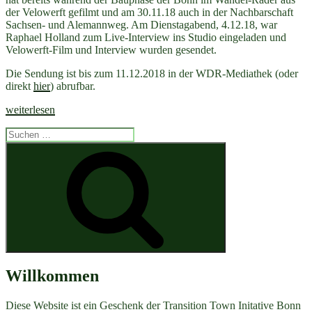
der Velowerft gefilmt und am 30.11.18 auch in der Nachbarschaft
Sachsen- und Alemannweg. Am Dienstagabend, 4.12.18, war
Raphael Holland zum Live-Interview ins Studio eingeladen und
Velowerft-Film und Interview wurden gesendet.
Die Sendung ist bis zum 11.12.2018 in der WDR-Mediathek (oder
direkt
hier
) abrufbar.
„Bonner
weiterlesen
Velowerft:
Suchen
Lokalzeit
nach:
aus
Suchen
Bonn
berichtet“
Willkommen
Diese Website ist ein Geschenk der Transition Town Initative Bonn