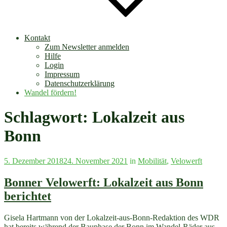
Kontakt
Zum Newsletter anmelden
Hilfe
Login
Impressum
Datenschutzerklärung
Wandel fördern!
Schlagwort:
Lokalzeit aus
Bonn
Veröffentlicht
5. Dezember 2018
24. November 2021
in
Mobilität
,
Velowerft
am
Bonner Velowerft: Lokalzeit aus Bonn
berichtet
Gisela Hartmann von der Lokalzeit-aus-Bonn-Redaktion des WDR
hat bereits während der Bauphase der Bonn im Wandel-Räder aus