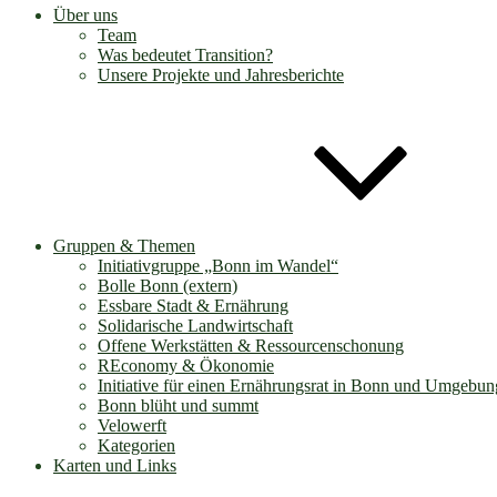
Über uns
Team
Was bedeutet Transition?
Unsere Projekte und Jahresberichte
Gruppen & Themen
Initiativgruppe „Bonn im Wandel“
Bolle Bonn (extern)
Essbare Stadt & Ernährung
Solidarische Landwirtschaft
Offene Werkstätten & Ressourcenschonung
REconomy & Ökonomie
Initiative für einen Ernährungsrat in Bonn und Umgebun
Bonn blüht und summt
Velowerft
Kategorien
Karten und Links