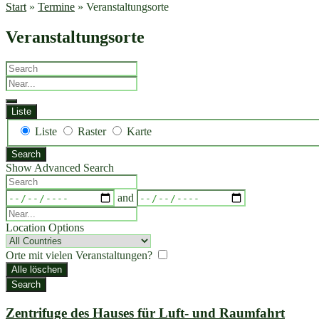
Start
»
Termine
»
Veranstaltungsorte
Veranstaltungsorte
Search
Near...
Liste
Anzeigetyp
Liste
Raster
Karte
für
Search
Suchergebnisse
Show Advanced Search
Search
Dates
and
Near...
Location Options
Country
Orte mit vielen Veranstaltungen?
Alle löschen
Search
Zentrifuge des Hauses für Luft- und Raumfahrt