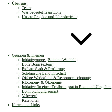
Über uns
Team
Was bedeutet Transition?
Unsere Projekte und Jahresberichte
Gruppen & Themen
Initiativgruppe „Bonn im Wandel“
Bolle Bonn (extern)
Essbare Stadt & Ernährung
Solidarische Landwirtschaft
Offene Werkstätten & Ressourcenschonung
REconomy & Ökonomie
Initiative für einen Ernährungsrat in Bonn und Umgebun
Bonn blüht und summt
Velowerft
Kategorien
Karten und Links