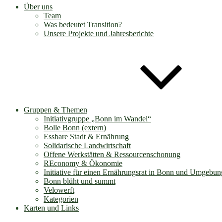
Über uns
Team
Was bedeutet Transition?
Unsere Projekte und Jahresberichte
Gruppen & Themen
Initiativgruppe „Bonn im Wandel“
Bolle Bonn (extern)
Essbare Stadt & Ernährung
Solidarische Landwirtschaft
Offene Werkstätten & Ressourcenschonung
REconomy & Ökonomie
Initiative für einen Ernährungsrat in Bonn und Umgebun
Bonn blüht und summt
Velowerft
Kategorien
Karten und Links