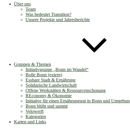
Über uns
Team
Was bedeutet Transition?
Unsere Projekte und Jahresberichte
Gruppen & Themen
Initiativgruppe „Bonn im Wandel“
Bolle Bonn (extern)
Essbare Stadt & Ernährung
Solidarische Landwirtschaft
Offene Werkstätten & Ressourcenschonung
REconomy & Ökonomie
Initiative für einen Ernährungsrat in Bonn und Umgebun
Bonn blüht und summt
Velowerft
Kategorien
Karten und Links